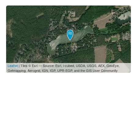
Leaflet
| Tiles © Esri — Source: Esri, i-cubed, USDA, USGS, AEX, GeoEye,
Getmapping, Aerogrid, IGN, IGP, UPR-EGP, and the GIS User Community