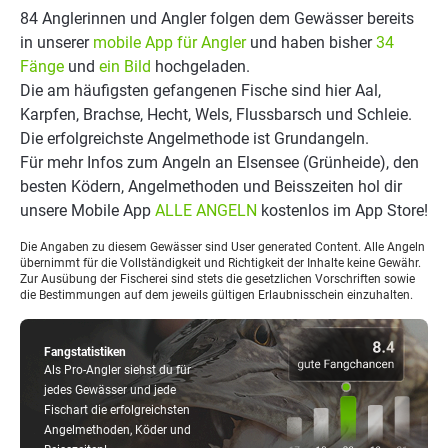
84 Anglerinnen und Angler folgen dem Gewässer bereits
in unserer
mobile App für Angler
und haben bisher
34
Fänge
und
ein Bild
hochgeladen.
Die am häufigsten gefangenen Fische sind hier Aal,
Karpfen, Brachse, Hecht, Wels, Flussbarsch und Schleie.
Die erfolgreichste Angelmethode ist Grundangeln.
Für mehr Infos zum Angeln an Elsensee (Grünheide), den
besten Ködern, Angelmethoden und Beisszeiten hol dir
unsere Mobile App
ALLE ANGELN
kostenlos im App Store!
Die Angaben zu diesem Gewässer sind User generated Content. Alle Angeln
übernimmt für die Vollständigkeit und Richtigkeit der Inhalte keine Gewähr.
Zur Ausübung der Fischerei sind stets die gesetzlichen Vorschriften sowie
die Bestimmungen auf dem jeweils gültigen Erlaubnisschein einzuhalten.
Fangstatistiken
Als Pro-Angler siehst du für
jedes Gewässer und jede
Fischart die erfolgreichsten
Angelmethoden, Köder und