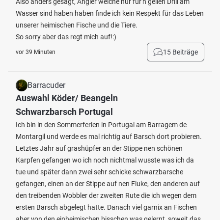
Also anders gesagt, Angler welche nur für'n geilen Drill am
Wasser sind haben haben finde ich kein Respekt für das Leben
unserer heimischen Fische und die Tiere.
So sorry aber das regt mich auf!:)
15 Beiträge
vor 39 Minuten
Barracuder
Auswahl Köder/ Beangeln
Schwarzbarsch Portugal
Ich bin in den Sommerferien in Portugal am Barragem de
Montargil und werde es mal richtig auf Barsch dort probieren.
Letztes Jahr auf grashüpfer an der Stippe nen schönen
Karpfen gefangen wo ich noch nichtmal wusste was ich da
tue und später dann zwei sehr schicke schwarzbarsche
gefangen, einen an der Stippe auf nen Fluke, den anderen auf
den treibenden Wobbler der zweiten Rute die ich wegen dem
ersten Barsch abgelegt hatte. Danach viel garnix an Fischen
aber von den einheimischen bisschen was gelernt, soweit das