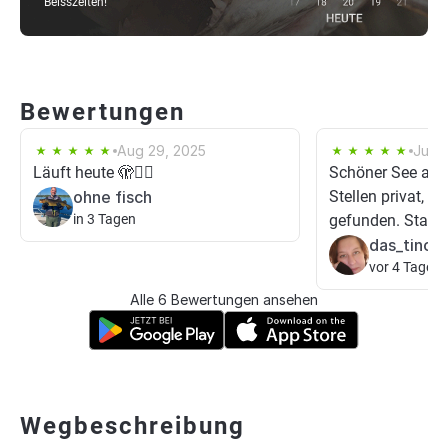
Beisszeiten!
Bewertungen
Aug 29, 2025
Jun 
Läuft heute 🫣🙋‍♂️
Schöner See aber 
ohne fisch
Stellen privat, le
in 3 Tagen
gefunden. Starke
das_tinch
vor 4 Tagen
Alle 6 Bewertungen ansehen
Wegbeschreibung