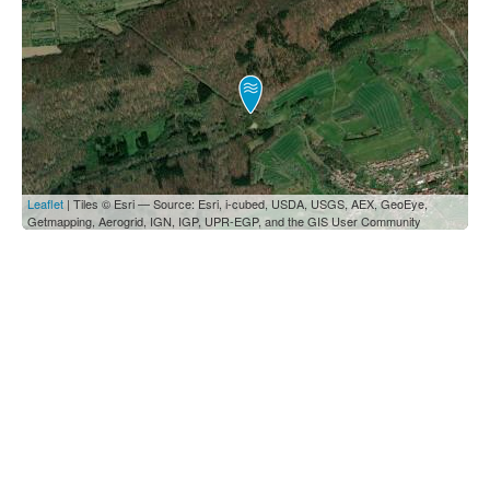
Leaflet
| Tiles © Esri — Source: Esri, i-cubed, USDA, USGS, AEX, GeoEye,
Getmapping, Aerogrid, IGN, IGP, UPR-EGP, and the GIS User Community