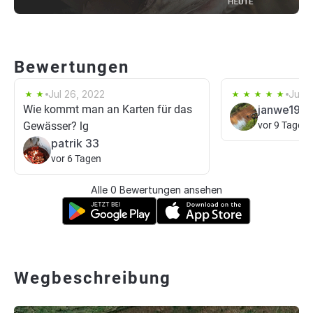
Bewertungen
Jul 26, 2022
Jun 1
Wie kommt man an Karten für das
janwe1901
Gewässer? lg
vor 9 Tagen
patrik 33
vor 6 Tagen
Alle 0 Bewertungen ansehen
Wegbeschreibung