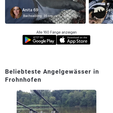
Anita 69
Seb
Bachsaibling
35 cm
vor 5 Jahre
Son
Alle 160 Fänge anzeigen
Beliebteste Angelgewässer in
Frohnhofen