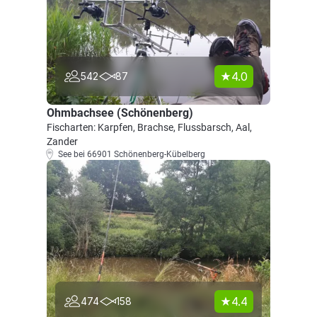
4.0
542
87
Ohmbachsee (Schönenberg)
Fischarten: Karpfen, Brachse, Flussbarsch, Aal,
Zander
See bei 66901 Schönenberg-Kübelberg
4.4
474
158