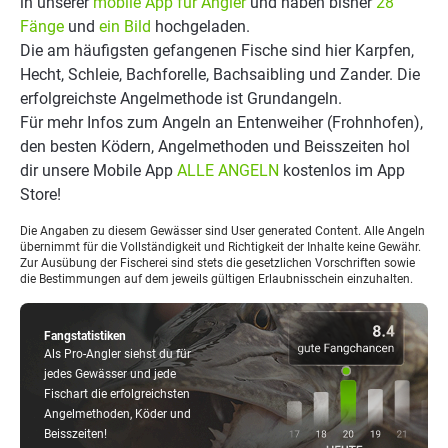
in unserer
mobile App für Angler
und haben bisher
28
Fänge
und
ein Bild
hochgeladen.
Die am häufigsten gefangenen Fische sind hier Karpfen,
Hecht, Schleie, Bachforelle, Bachsaibling und Zander. Die
erfolgreichste Angelmethode ist Grundangeln.
Für mehr Infos zum Angeln an Entenweiher (Frohnhofen),
den besten Ködern, Angelmethoden und Beisszeiten hol
dir unsere Mobile App
ALLE ANGELN
kostenlos im App
Store!
Die Angaben zu diesem Gewässer sind User generated Content. Alle Angeln
übernimmt für die Vollständigkeit und Richtigkeit der Inhalte keine Gewähr.
Zur Ausübung der Fischerei sind stets die gesetzlichen Vorschriften sowie
die Bestimmungen auf dem jeweils gültigen Erlaubnisschein einzuhalten.
Fangstatistiken
Als Pro-Angler siehst du für
jedes Gewässer und jede
Fischart die erfolgreichsten
Angelmethoden, Köder und
Beisszeiten!