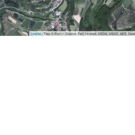
Leaflet
| Tiles © Esri — Source: Esri, i-cubed, USDA, USGS, AEX, Ge