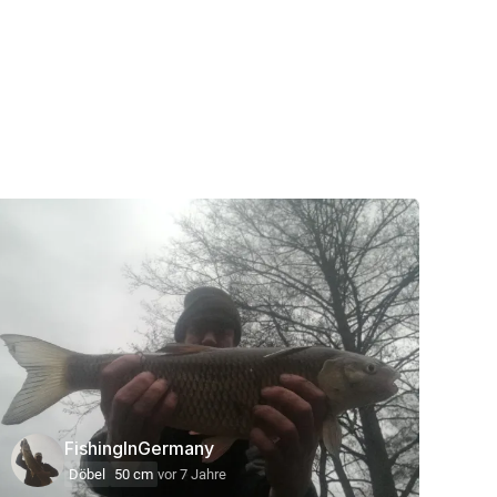
FishingInGermany
Döbel
50 cm
vor 7 Jahre