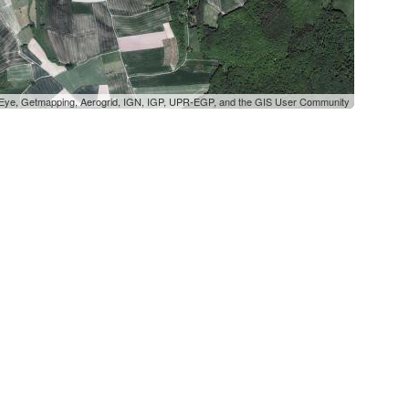
oEye, Getmapping, Aerogrid, IGN, IGP, UPR-EGP, and the GIS User Community