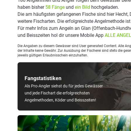
186 Anglerinnen und Angler folgen dem Gewässer berei
haben bisher
58 Fänge
und
ein Bild
hochgeladen.
Die am häufigsten gefangenen Fische sind hier Hecht, 
weitere Fischarten. Die erfolgreichste Angelmethode is
Für mehr Infos zum Angeln an Glan (Offenbach-Hundh
und Beisszeiten hol dir unsere Mobile App
ALLE ANGE
Die Angaben zu diesem Gewässer sind User generated Content. Alle Ange
der Inhalte keine Gewähr. Zur Ausübung der Fischerei sind stets die ge
jeweils gültigen Erlaubnisschein einzuhalten.
Fangstatistiken
Als Pro-Angler siehst du für jedes Gewässer
und jede Fischart die erfolgreichsten
Angelmethoden, Köder und Beisszeiten!