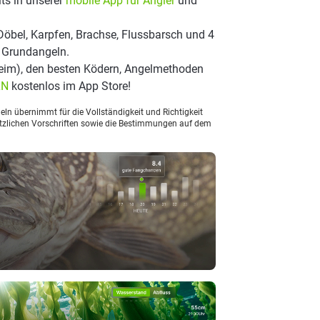
ts in unserer
mobile App für Angler
und
Döbel, Karpfen, Brachse, Flussbarsch und 4
t Grundangeln.
eim), den besten Ködern, Angelmethoden
LN
kostenlos im App Store!
ln übernimmt für die Vollständigkeit und Richtigkeit
setzlichen Vorschriften sowie die Bestimmungen auf dem