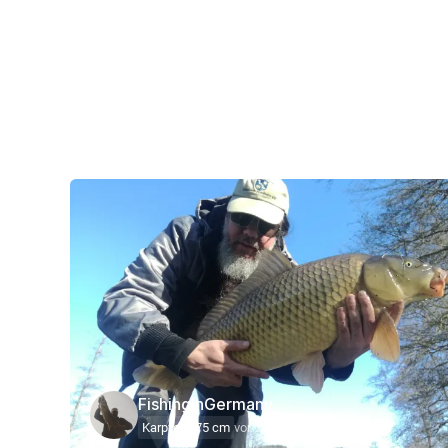
FishingInGermany
Karpfen
75 cm
vor 7 Jahre