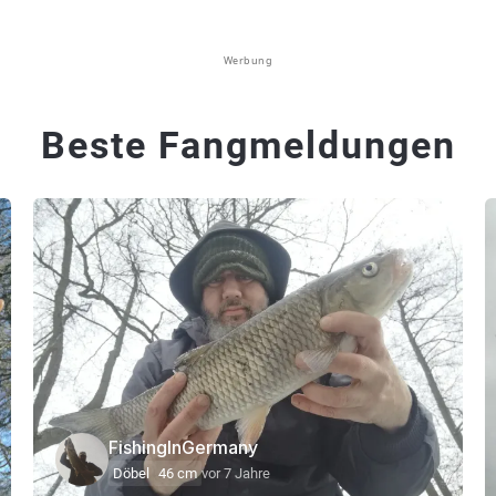
Werbung
Beste Fangmeldungen
FishingInGermany
Döbel
46 cm
vor 7 Jahre