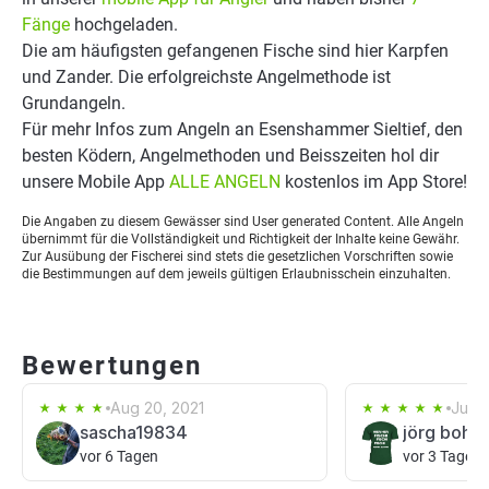
Fänge
hochgeladen.
Die am häufigsten gefangenen Fische sind hier Karpfen
und Zander. Die erfolgreichste Angelmethode ist
Grundangeln.
Für mehr Infos zum Angeln an Esenshammer Sieltief, den
besten Ködern, Angelmethoden und Beisszeiten hol dir
unsere Mobile App
ALLE ANGELN
kostenlos im App Store!
Die Angaben zu diesem Gewässer sind User generated Content. Alle Angeln
übernimmt für die Vollständigkeit und Richtigkeit der Inhalte keine Gewähr.
Zur Ausübung der Fischerei sind stets die gesetzlichen Vorschriften sowie
die Bestimmungen auf dem jeweils gültigen Erlaubnisschein einzuhalten.
Bewertungen
Aug 20, 2021
Jul 2
sascha19834
jörg bohl
vor 6 Tagen
vor 3 Tagen