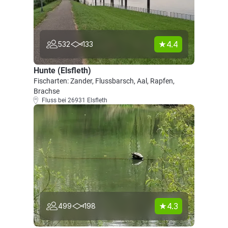
4.4
532
133
Hunte (Elsfleth)
Fischarten: Zander, Flussbarsch, Aal, Rapfen,
Brachse
Fluss bei 26931 Elsfleth
4.3
499
198