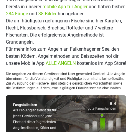
bereits in unserer
mobile App für Angler
und haben bisher
284 Fänge
und
38 Bilder
hochgeladen.
Die am häufigsten gefangenen Fische sind hier Karpfen,
Hecht, Flussbarsch, Brachse, Rotfeder und 7 weitere
Fischarten. Die erfolgreichste Angelmethode ist
Grundangeln.
Für mehr Infos zum Angeln an Falkenhagener See, den
besten Ködern, Angelmethoden und Beisszeiten hol dir
unsere Mobile App
ALLE ANGELN
kostenlos im App Store!
Die Angaben zu diesem Gewässer sind User generated Content. Alle Angeln
übernimmt für die Vollständigkeit und Richtigkeit der Inhalte keine Gewähr.
Zur Ausübung der Fischerei sind stets die gesetzlichen Vorschriften sowie
die Bestimmungen auf dem jeweils gültigen Erlaubnisschein einzuhalten.
Fangstatistiken
Als Pro-Angler siehst du für
jedes Gewässer und jede
Fischart die erfolgreichsten
Angelmethoden, Köder und