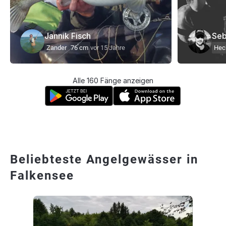
Jannik Fisch
Seb
Zander
76 cm
vor 15 Jahre
Hec
Alle 160 Fänge anzeigen
Beliebteste Angelgewässer in
Falkensee