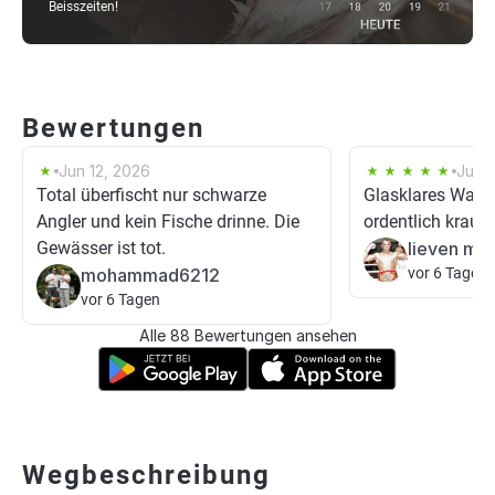
Beisszeiten!
Bewertungen
Jun 12, 2026
Jun 1
Total überfischt nur schwarze
Glasklares Wasser
Angler und kein Fische drinne. Die
ordentlich krauti
Gewässer ist tot.
lieven mit
mohammad6212
vor 6 Tagen
vor 6 Tagen
Alle 88 Bewertungen ansehen
Wegbeschreibung