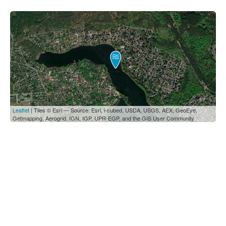
Leaflet
| Tiles © Esri — Source: Esri, i-cubed, USDA, USGS, AEX, GeoEye,
Getmapping, Aerogrid, IGN, IGP, UPR-EGP, and the GIS User Community