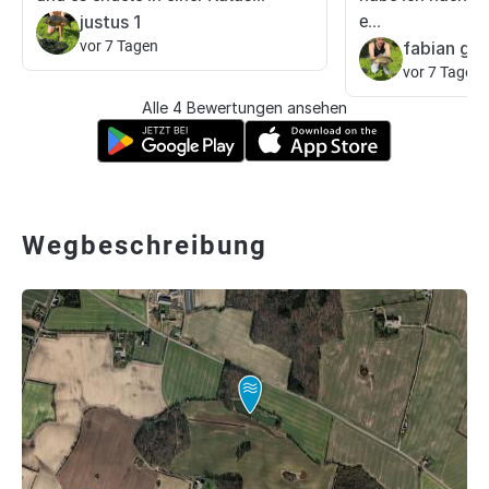
justus 1
e...
vor 7 Tagen
fabian go
vor 7 Tagen
Alle 4 Bewertungen ansehen
Wegbeschreibung