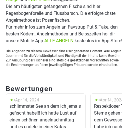
Die am häufigsten gefangenen Fische sind hier
Regenbogenforelle und Flussbarsch. Die erfolgreichste
Angelmethode ist Posenfischen.
Für mehr Infos zum Angeln an Favstrup Put & Take, den
besten Ködern, Angelmethoden und Beisszeiten hol dir
unsere Mobile App
ALLE ANGELN
kostenlos im App Store!
Die Angaben zu diesem Gewässer sind User generated Content. Alle Angeln
übernimmt für die Vollständigkeit und Richtigkeit der Inhalte keine Gewähr.
Zur Ausübung der Fischerei sind stets die gesetzlichen Vorschriften sowie
die Bestimmungen auf dem jeweils gültigen Erlaubnisschein einzuhalten.
Bewertungen
Apr 14, 2024
Apr 14, 2024
schlimmster See an dem ich jemals
Respektloser Tei
gefischt habe!!! Ich hatte Lust auf
Sterne gehen wür
einen schönen angelnachmittag
dem Gewesser da
und es endete in einer Katas...
habe ich nachde