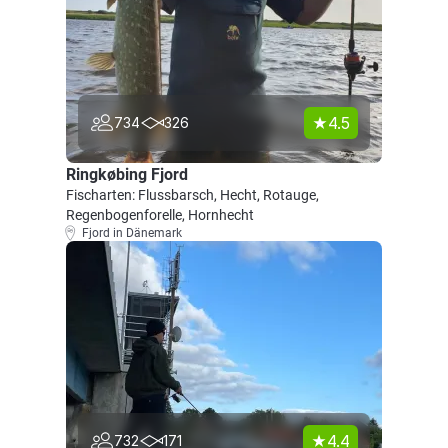
4.5
734
326
Ringkøbing Fjord
Fischarten: Flussbarsch, Hecht, Rotauge,
Regenbogenforelle, Hornhecht
Fjord in Dänemark
4.4
732
171