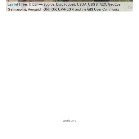
Leaflet
| Tiles © Esri — Source: Esri, i-cubed, USDA, USGS, AEX, GeoEye,
Getmapping, Aerogrid, IGN, IGP, UPR-EGP, and the GIS User Community
Werbung