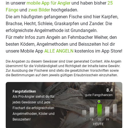
in unserer
mobile App für Angler
und haben bisher
25
Fänge
und
zwei Bilder
hochgeladen.
Die am häufigsten gefangenen Fische sind hier Karpfen,
Brachse, Hecht, Schleie, Graskarpfen und Zander. Die
erfolgreichste Angelmethode ist Grundangeln.
Für mehr Infos zum Angeln an Fehmbacher Weiher, den
besten Ködern, Angelmethoden und Beisszeiten hol dir
unsere Mobile App
ALLE ANGELN
kostenlos im App Store!
Die Angaben zu diesem Gewässer sind User generated Content. Alle Angeln
übernimmt für die Vollständigkeit und Richtigkeit der Inhalte keine Gewähr.
Zur Ausübung der Fischerei sind stets die gesetzlichen Vorschriften sowie
die Bestimmungen auf dem jeweils gültigen Erlaubnisschein einzuhalten.
Fangstatistiken
Als Pro-Angler siehst du für
jedes Gewässer und jede
Fischart die erfolgreichsten
Angelmethoden, Köder und
Beisszeiten!