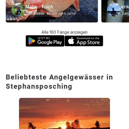
Mane - Fisch
eri
Goldforelle
80 cm
vor 4 Jahre
Kar
Alle 160 Fänge anzeigen
Beliebteste Angelgewässer in
Stephansposching