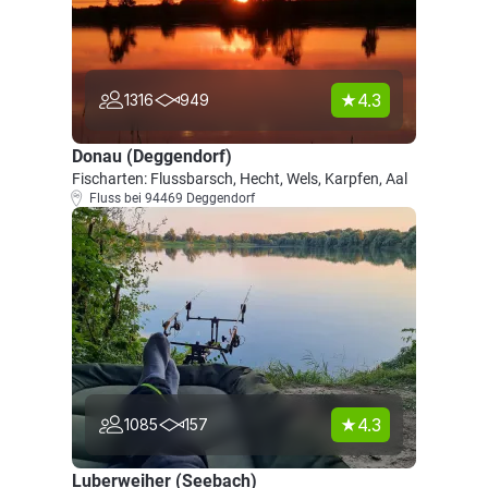
4.3
1316
949
Donau (Deggendorf)
Fischarten: Flussbarsch, Hecht, Wels, Karpfen, Aal
Fluss bei 94469 Deggendorf
4.3
1085
157
Luberweiher (Seebach)