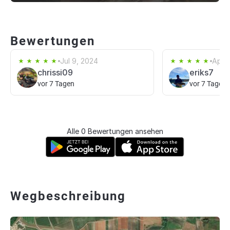
Bewertungen
Jul 9, 2024
Apr 1
chrissi09
eriks7
vor 7 Tagen
vor 7 Tagen
Alle 0 Bewertungen ansehen
Wegbeschreibung