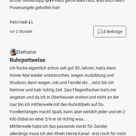
echter Geheimtipp 😄🎣 Haut gerne alles raus, was euch beim
Posenangeln geholfen hat!
Petri Heil! 🎣
4 Beiträge
vor 2 Stunden
Derhansi
Ruhrpottwelse
Ich fische eigentlich schon seit gut 50 Jahren, hab's dann
immer Mal wieder unterbrochen, wegen Ausbildung und
Studium, dann wegen Job und Familie etc.. Jetzt bin ich
Rentner und hab' richtig Zeit. Das Fliegenfischen hat's mir
angetan und da ich in Oberhausen wohne und nicht an der
Isar bin ich mittlerweile mit den Ruhrdöbeln auf Du.
Forellenfangen macht Spaß, kann aber wirklich jeder und ein 2
Kilo Döbel an einer 5/6 er ist richtig was...
Mittlerweile habe ich das passende Gerät für Zander,
allerdings muss ich den Rhein Herne Kanal - erst noch für mich