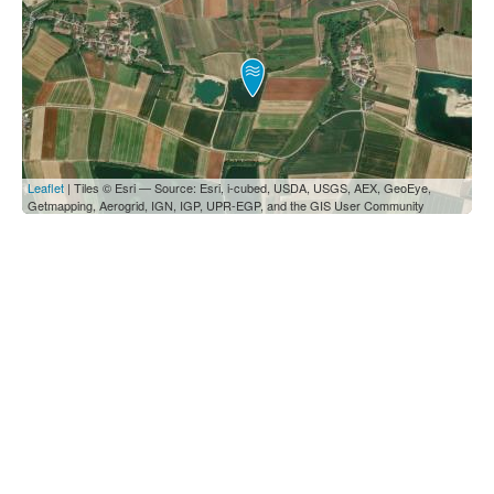
Leaflet
| Tiles © Esri — Source: Esri, i-cubed, USDA, USGS, AEX, GeoEye,
Getmapping, Aerogrid, IGN, IGP, UPR-EGP, and the GIS User Community