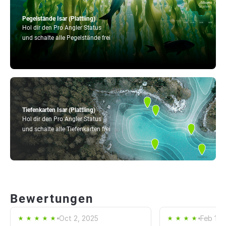
Pegelstände Isar (Plattling)
Hol dir den Pro Angler Status
und schalte alle Pegelstände frei
Tiefenkarten Isar (Plattling)
Hol dir den Pro Angler Status
und schalte alle Tiefenkarten frei
Bewertungen
Oct 2, 2025
Feb 11,