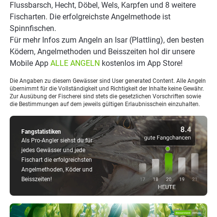
Flussbarsch, Hecht, Döbel, Wels, Karpfen und 8 weitere
Fischarten. Die erfolgreichste Angelmethode ist
Spinnfischen.
Für mehr Infos zum Angeln an Isar (Plattling), den besten
Ködern, Angelmethoden und Beisszeiten hol dir unsere
Mobile App
ALLE ANGELN
kostenlos im App Store!
Die Angaben zu diesem Gewässer sind User generated Content. Alle Angeln
übernimmt für die Vollständigkeit und Richtigkeit der Inhalte keine Gewähr.
Zur Ausübung der Fischerei sind stets die gesetzlichen Vorschriften sowie
die Bestimmungen auf dem jeweils gültigen Erlaubnisschein einzuhalten.
Fangstatistiken
Als Pro-Angler siehst du für
jedes Gewässer und jede
Fischart die erfolgreichsten
Angelmethoden, Köder und
Beisszeiten!