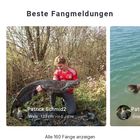
Beste Fangmeldungen
Patrick Schmid2
Pat
Wels
133 cm
vor 8 Jahre
Gra
Alle 160 Fänge anzeigen