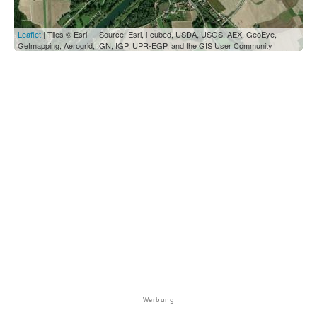
Leaflet
| Tiles © Esri — Source: Esri, i-cubed, USDA, USGS, AEX, GeoEye,
Getmapping, Aerogrid, IGN, IGP, UPR-EGP, and the GIS User Community
Werbung