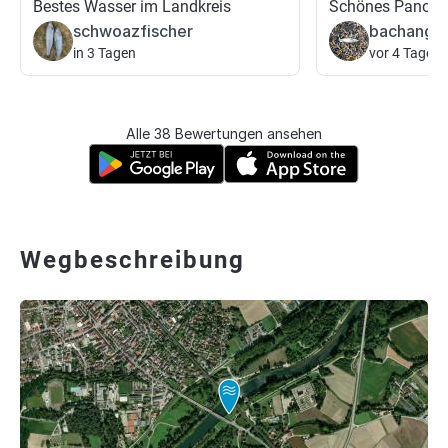
Bestes Wasser im Landkreis
Schönes Panora
schwoazfischer
bachangl
in 3 Tagen
vor 4 Tagen
Alle 38 Bewertungen ansehen
Wegbeschreibung