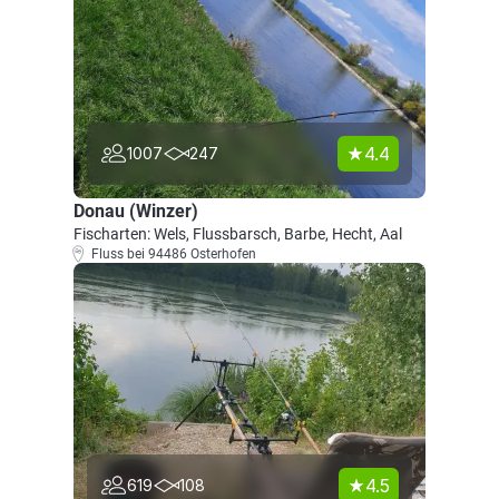
4.4
1007
247
Donau (Winzer)
Fischarten: Wels, Flussbarsch, Barbe, Hecht, Aal
Fluss bei 94486 Osterhofen
4.5
619
108