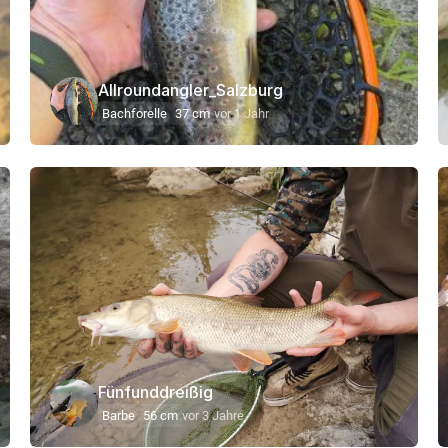
Allroundangler_Salzburg
Bachforelle
37 cm
vor 1 Jahr
Fünfunddreißig
Barbe
56 cm
vor 3 Jahre