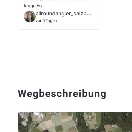
lange Fu...
allroundangler_salzburg
vor 5 Tagen
Wegbeschreibung