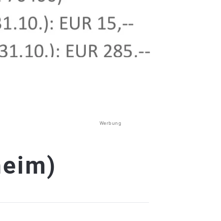
Werbung
heim)