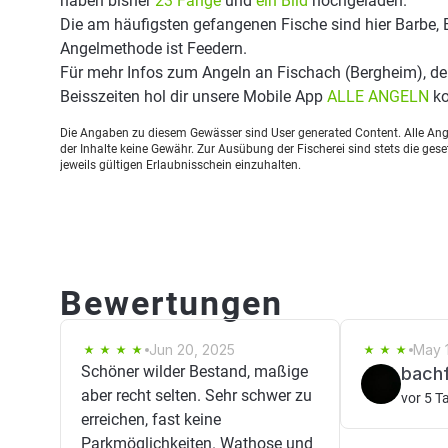
haben bisher
23 Fänge
und
ein Bild
hochgeladen.
Die am häufigsten gefangenen Fische sind hier Barbe, B
Angelmethode ist Feedern.
Für mehr Infos zum Angeln an Fischach (Bergheim), d
Beisszeiten hol dir unsere Mobile App
ALLE ANGELN
ko
Die Angaben zu diesem Gewässer sind User generated Content. Alle Ange
der Inhalte keine Gewähr. Zur Ausübung der Fischerei sind stets die ge
jeweils gültigen Erlaubnisschein einzuhalten.
Bewertungen
Jun 20, 2025
May 1
Schöner wilder Bestand, maßige
bach
aber recht selten. Sehr schwer zu
vor 5 T
erreichen, fast keine
Parkmöglichkeiten. Wathose und