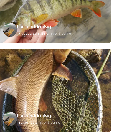
Fünfunddreißig
Flussbarsch
28 cm
vor 3 Jahre
Fünfunddreißig
Barbe
66 cm
vor 3 Jahre