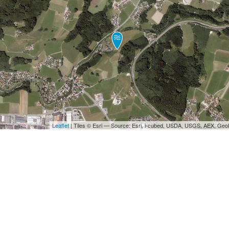
Leaflet
| Tiles © Esri — Source: Esri, i-cubed, USDA, USGS, AEX, Ge