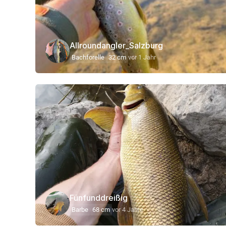
Allroundangler_Salzburg
Bachforelle
32 cm
vor 1 Jahr
Fünfunddreißig
Barbe
68 cm
vor 4 Jahre