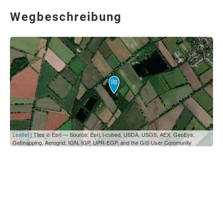
Wegbeschreibung
Leaflet
| Tiles © Esri — Source: Esri, i-cubed, USDA, USGS, AEX, GeoEye,
Getmapping, Aerogrid, IGN, IGP, UPR-EGP, and the GIS User Community