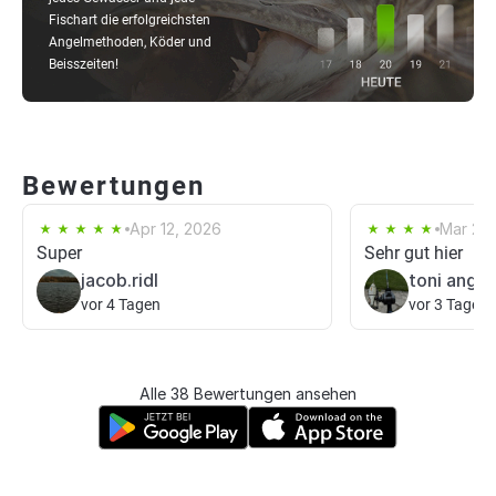
Fischart die erfolgreichsten
Angelmethoden, Köder und
Beisszeiten!
Bewertungen
Apr 12, 2026
Mar 29
Super
Sehr gut hier
jacob.ridl
toni angel
vor 4 Tagen
vor 3 Tagen
Alle 38 Bewertungen ansehen