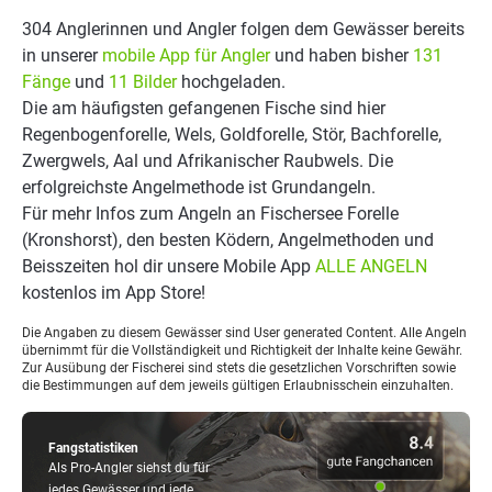
304 Anglerinnen und Angler folgen dem Gewässer bereits
in unserer
mobile App für Angler
und haben bisher
131
Fänge
und
11 Bilder
hochgeladen.
Die am häufigsten gefangenen Fische sind hier
Regenbogenforelle, Wels, Goldforelle, Stör, Bachforelle,
Zwergwels, Aal und Afrikanischer Raubwels. Die
erfolgreichste Angelmethode ist Grundangeln.
Für mehr Infos zum Angeln an Fischersee Forelle
(Kronshorst), den besten Ködern, Angelmethoden und
Beisszeiten hol dir unsere Mobile App
ALLE ANGELN
kostenlos im App Store!
Die Angaben zu diesem Gewässer sind User generated Content. Alle Angeln
übernimmt für die Vollständigkeit und Richtigkeit der Inhalte keine Gewähr.
Zur Ausübung der Fischerei sind stets die gesetzlichen Vorschriften sowie
die Bestimmungen auf dem jeweils gültigen Erlaubnisschein einzuhalten.
Fangstatistiken
Als Pro-Angler siehst du für
jedes Gewässer und jede