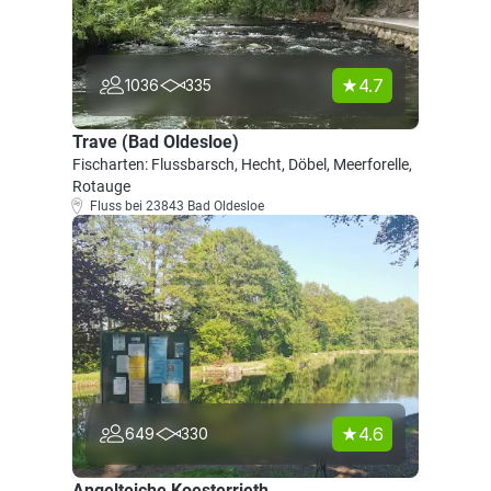
4.7
1036
335
Trave (Bad Oldesloe)
Fischarten: Flussbarsch, Hecht, Döbel, Meerforelle,
Rotauge
Fluss bei 23843 Bad Oldesloe
4.6
649
330
Angelteiche Koesterrieth