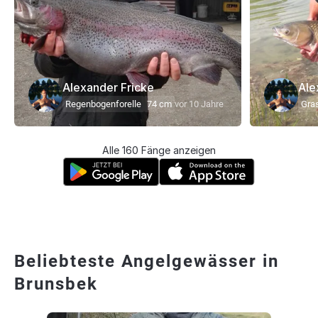
Alexander Fricke
Ale
Regenbogenforelle
74 cm
vor 10 Jahre
Gra
Alle 160 Fänge anzeigen
Beliebteste Angelgewässer in
Brunsbek