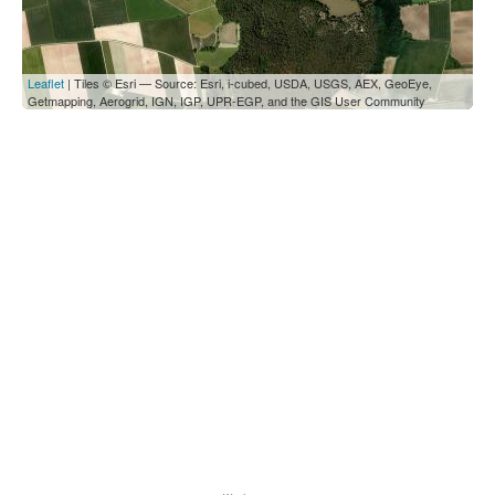
Leaflet
| Tiles © Esri — Source: Esri, i-cubed, USDA, USGS, AEX, GeoEye,
Getmapping, Aerogrid, IGN, IGP, UPR-EGP, and the GIS User Community