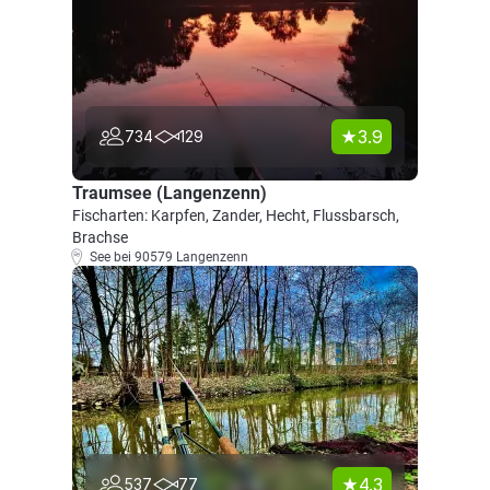
3.9
734
129
Traumsee (Langenzenn)
Fischarten: Karpfen, Zander, Hecht, Flussbarsch,
Brachse
See bei 90579 Langenzenn
4.3
537
77