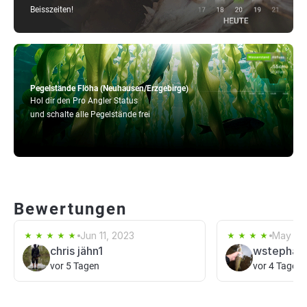
Beisszeiten!
Pegelstände Flöha (Neuhausen/Erzgebirge)
Hol dir den Pro Angler Status
und schalte alle Pegelstände frei
Bewertungen
Jun 11, 2023
May 24
chris jähn1
wstephan
vor 5 Tagen
vor 4 Tagen