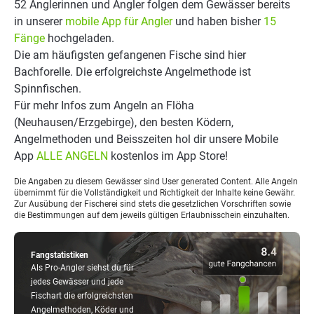
52 Anglerinnen und Angler folgen dem Gewässer bereits
in unserer
mobile App für Angler
und haben bisher
15
Fänge
hochgeladen.
Die am häufigsten gefangenen Fische sind hier
Bachforelle. Die erfolgreichste Angelmethode ist
Spinnfischen.
Für mehr Infos zum Angeln an Flöha
(Neuhausen/Erzgebirge), den besten Ködern,
Angelmethoden und Beisszeiten hol dir unsere Mobile
App
ALLE ANGELN
kostenlos im App Store!
Die Angaben zu diesem Gewässer sind User generated Content. Alle Angeln
übernimmt für die Vollständigkeit und Richtigkeit der Inhalte keine Gewähr.
Zur Ausübung der Fischerei sind stets die gesetzlichen Vorschriften sowie
die Bestimmungen auf dem jeweils gültigen Erlaubnisschein einzuhalten.
Fangstatistiken
Als Pro-Angler siehst du für
jedes Gewässer und jede
Fischart die erfolgreichsten
Angelmethoden, Köder und