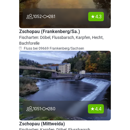
4.3
1052
281
Zschopau (Frankenberg/Sa.)
Fischarten: Döbel, Flussbarsch, Karpfen, Hecht,
Bachforelle
Fluss bei 09669 Frankenberg/Sachsen
4.4
1051
280
Zschopau (Mittweida)
Fischarten: Karpfen, Döbel, Flussbarsch,