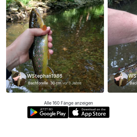
WStephan1986
WS
Bachforelle
30 cm
vor 3 Jahre
Bach
Alle 160 Fänge anzeigen