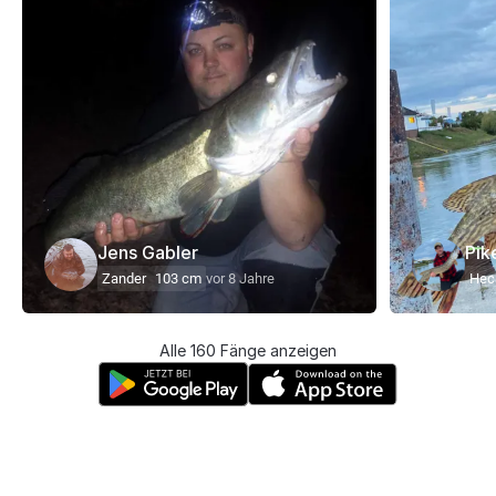
Jens Gabler
Pik
Zander
103 cm
vor 8 Jahre
Hec
Alle 160 Fänge anzeigen