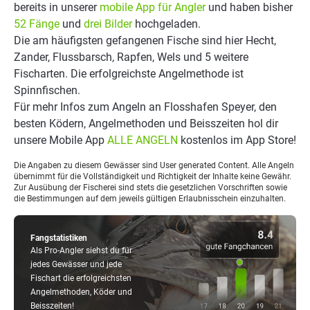
bereits in unserer
mobile App für Angler
und haben bisher
52 Fänge
und
drei Bilder
hochgeladen.
Die am häufigsten gefangenen Fische sind hier Hecht,
Zander, Flussbarsch, Rapfen, Wels und 5 weitere
Fischarten. Die erfolgreichste Angelmethode ist
Spinnfischen.
Für mehr Infos zum Angeln an Flosshafen Speyer, den
besten Ködern, Angelmethoden und Beisszeiten hol dir
unsere Mobile App
ALLE ANGELN
kostenlos im App Store!
Die Angaben zu diesem Gewässer sind User generated Content. Alle Angeln
übernimmt für die Vollständigkeit und Richtigkeit der Inhalte keine Gewähr.
Zur Ausübung der Fischerei sind stets die gesetzlichen Vorschriften sowie
die Bestimmungen auf dem jeweils gültigen Erlaubnisschein einzuhalten.
Fangstatistiken
Als Pro-Angler siehst du für
jedes Gewässer und jede
Fischart die erfolgreichsten
Angelmethoden, Köder und
Beisszeiten!