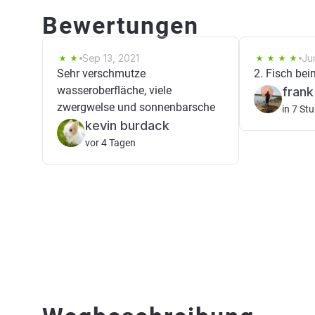
Bewertungen
Sep 13, 2021
Ju
Sehr verschmutze
2. Fisch be
wasseroberfläche, viele
frank
zwergwelse und sonnenbarsche
in 7 St
kevin burdack
vor 4 Tagen