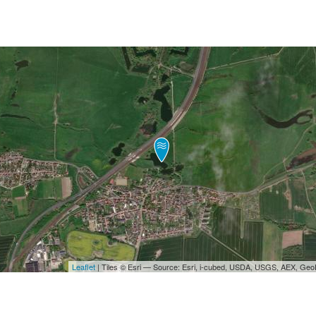
Leaflet
| Tiles © Esri — Source: Esri, i-cubed, USDA, USGS, AEX, Ge