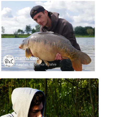
Diam'n'carp
Karpfen
60 cm
vor 8 Jahre