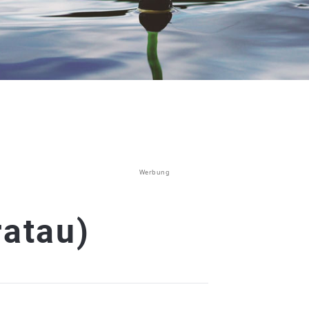
Werbung
ratau)