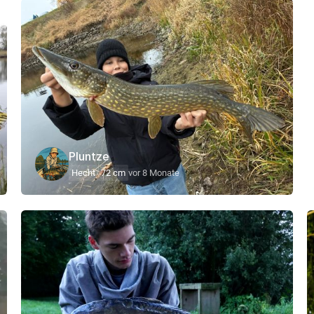
Pluntze
Hecht
72 cm
vor 8 Monate