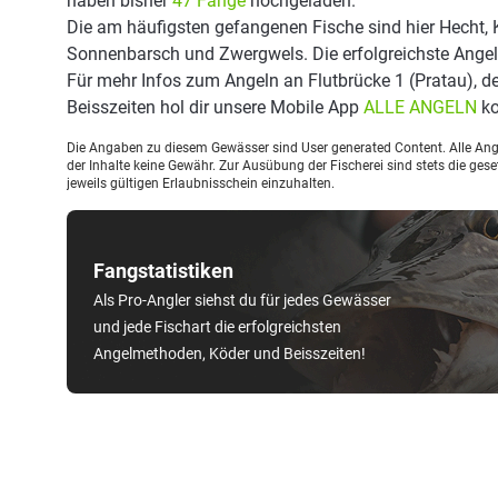
haben bisher
47 Fänge
hochgeladen.
Die am häufigsten gefangenen Fische sind hier Hecht, K
Sonnenbarsch und Zwergwels. Die erfolgreichste Ange
Für mehr Infos zum Angeln an Flutbrücke 1 (Pratau), 
Beisszeiten hol dir unsere Mobile App
ALLE ANGELN
ko
Die Angaben zu diesem Gewässer sind User generated Content. Alle Ange
der Inhalte keine Gewähr. Zur Ausübung der Fischerei sind stets die ge
jeweils gültigen Erlaubnisschein einzuhalten.
Fangstatistiken
Als Pro-Angler siehst du für jedes Gewässer
und jede Fischart die erfolgreichsten
Angelmethoden, Köder und Beisszeiten!