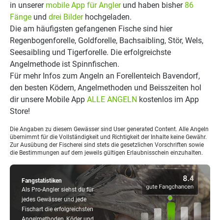
in unserer
mobile App für Angler
und haben bisher
86
Fänge
und
drei Bilder
hochgeladen.
Die am häufigsten gefangenen Fische sind hier
Regenbogenforelle, Goldforelle, Bachsaibling, Stör, Wels,
Seesaibling und Tigerforelle. Die erfolgreichste
Angelmethode ist Spinnfischen.
Für mehr Infos zum Angeln an Forellenteich Bavendorf,
den besten Ködern, Angelmethoden und Beisszeiten hol
dir unsere Mobile App
ALLE ANGELN
kostenlos im App
Store!
Die Angaben zu diesem Gewässer sind User generated Content. Alle Angeln
übernimmt für die Vollständigkeit und Richtigkeit der Inhalte keine Gewähr.
Zur Ausübung der Fischerei sind stets die gesetzlichen Vorschriften sowie
die Bestimmungen auf dem jeweils gültigen Erlaubnisschein einzuhalten.
Fangstatistiken
Als Pro-Angler siehst du für
jedes Gewässer und jede
Fischart die erfolgreichsten
Angelmethoden, Köder und