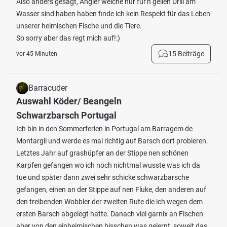
Also anders gesagt, Angler welche nur für'n geilen Drill am
Wasser sind haben haben finde ich kein Respekt für das Leben
unserer heimischen Fische und die Tiere.
So sorry aber das regt mich auf!:)
15 Beiträge
vor 45 Minuten
Barracuder
Auswahl Köder/ Beangeln
Schwarzbarsch Portugal
Ich bin in den Sommerferien in Portugal am Barragem de
Montargil und werde es mal richtig auf Barsch dort probieren.
Letztes Jahr auf grashüpfer an der Stippe nen schönen
Karpfen gefangen wo ich noch nichtmal wusste was ich da
tue und später dann zwei sehr schicke schwarzbarsche
gefangen, einen an der Stippe auf nen Fluke, den anderen auf
den treibenden Wobbler der zweiten Rute die ich wegen dem
ersten Barsch abgelegt hatte. Danach viel garnix an Fischen
aber von den einheimischen bisschen was gelernt, soweit das