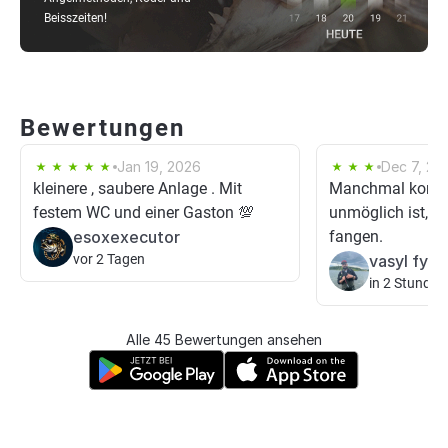
Beisszeiten!
Bewertungen
Jan 19, 2026
Dec 7, 20
kleinere , saubere Anlage . Mit
Manchmal kommt 
festem WC und einer Gaston 💯
unmöglich ist, e
esoxexecutor
fangen.
vor 2 Tagen
vasyl fyliu
in 2 Stunden
Alle 45 Bewertungen ansehen