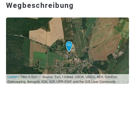
Wegbeschreibung
Leaflet
| Tiles © Esri — Source: Esri, i-cubed, USDA, USGS, AEX, GeoEye,
Getmapping, Aerogrid, IGN, IGP, UPR-EGP, and the GIS User Community