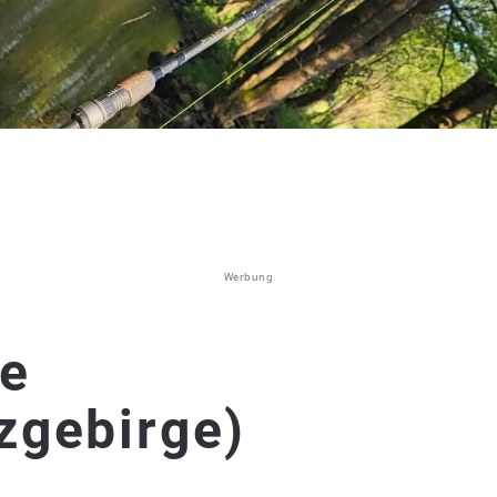
Werbung
de
zgebirge)