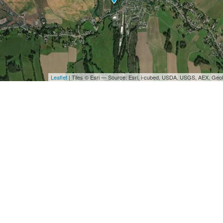
Leaflet
| Tiles © Esri — Source: Esri, i-cubed, USDA, USGS, AEX, Ge