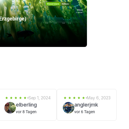
Erzgebirge)
Sep 1, 2024
May 6, 2023
elberling
anglerjmk
vor 8 Tagen
vor 6 Tagen