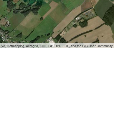
oEye, Getmapping, Aerogrid, IGN, IGP, UPR-EGP, and the GIS User Community