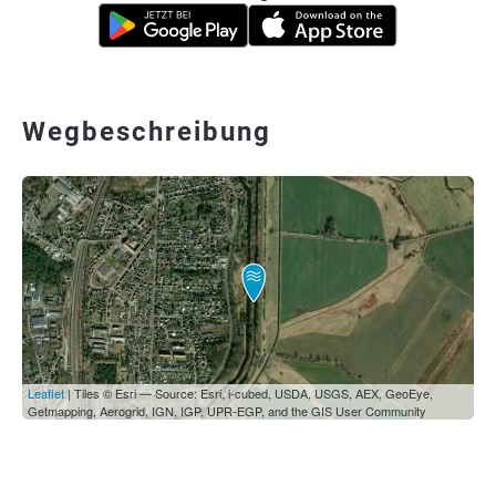
Wegbeschreibung
Leaflet
| Tiles © Esri — Source: Esri, i-cubed, USDA, USGS, AEX, GeoEye,
Getmapping, Aerogrid, IGN, IGP, UPR-EGP, and the GIS User Community