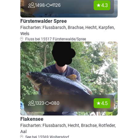
4.3
1498
1126
Fürstenwalder Spree
Fischarten: Flussbarsch, Brachse, Hecht, Karpfen,
Wels
Fluss bei 15517 Fürstenwalde/Spree
4.5
1323
380
Flakensee
Fischarten: Flussbarsch, Hecht, Brachse, Rotfeder,
Aal
See bei 15569 Woltersdorf