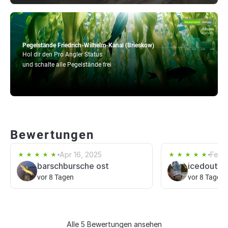
Pegelstände Friedrich-Wilhelm-Kanal (Brieskow)
Hol dir den Pro Angler Status
und schalte alle Pegelstände frei
Bewertungen
Apr 16, 2025
Feb 1
barschbursche ost
icedoutan
vor 8 Tagen
vor 8 Tagen
Alle 5 Bewertungen ansehen