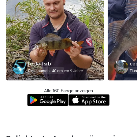
Tezlaffsrb
Ice
Flussbarsch
40 cm
vor 9 Jahre
Flu
Alle 160 Fänge anzeigen