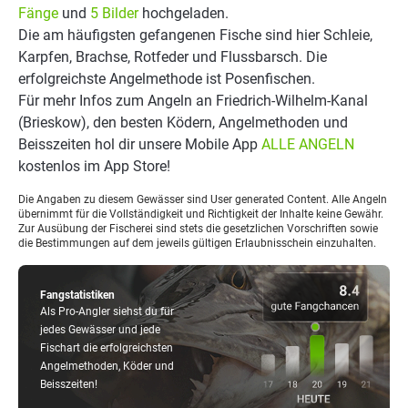
Fänge
und
5 Bilder
hochgeladen.
Die am häufigsten gefangenen Fische sind hier Schleie,
Karpfen, Brachse, Rotfeder und Flussbarsch. Die
erfolgreichste Angelmethode ist Posenfischen.
Für mehr Infos zum Angeln an Friedrich-Wilhelm-Kanal
(Brieskow), den besten Ködern, Angelmethoden und
Beisszeiten hol dir unsere Mobile App
ALLE ANGELN
kostenlos im App Store!
Die Angaben zu diesem Gewässer sind User generated Content. Alle Angeln
übernimmt für die Vollständigkeit und Richtigkeit der Inhalte keine Gewähr.
Zur Ausübung der Fischerei sind stets die gesetzlichen Vorschriften sowie
die Bestimmungen auf dem jeweils gültigen Erlaubnisschein einzuhalten.
Fangstatistiken
Als Pro-Angler siehst du für
jedes Gewässer und jede
Fischart die erfolgreichsten
Angelmethoden, Köder und
Beisszeiten!