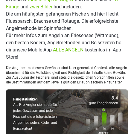
Fänge
und
zwei Bilder
hochgeladen.
Die am häufigsten gefangenen Fische sind hier Hecht,
Flussbarsch, Brachse und Rotauge. Die erfolgreichste
Angelmethode ist Spinnfischen.
Für mehr Infos zum Angeln an Friesensee (Wittmund),
den besten Ködern, Angelmethoden und Beisszeiten hol
dir unsere Mobile App
ALLE ANGELN
kostenlos im App
Store!
Die Angaben zu diesem Gewässer sind User generated Content. Alle Angeln
übernimmt für die Vollständigkeit und Richtigkeit der Inhalte keine Gewähr.
Zur Ausübung der Fischerei sind stets die gesetzlichen Vorschriften sowie
die Bestimmungen auf dem jeweils gültigen Erlaubnisschein einzuhalten.
Fangstatistiken
Als Pro-Angler siehst du für
jedes Gewässer und jede
Fischart die erfolgreichsten
Angelmethoden, Köder und
Beisszeiten!