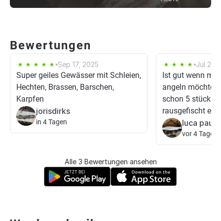
Bewertungen
Sep 17, 2025
Jul 23,
Super geiles Gewässer mit Schleien,
Ist gut wenn man
Hechten, Brassen, Barschen,
angeln möchte h
Karpfen
schon 5 stück al
jorisdirks
rausgefischt es is
in 4 Tagen
luca paul1
vor 4 Tagen
Alle 3 Bewertungen ansehen