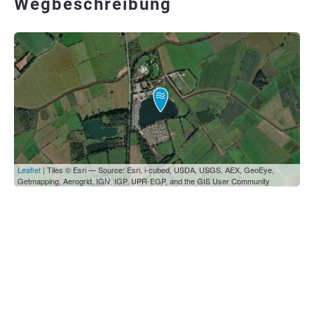
Wegbeschreibung
Leaflet
| Tiles © Esri — Source: Esri, i-cubed, USDA, USGS, AEX, GeoEye,
Getmapping, Aerogrid, IGN, IGP, UPR-EGP, and the GIS User Community