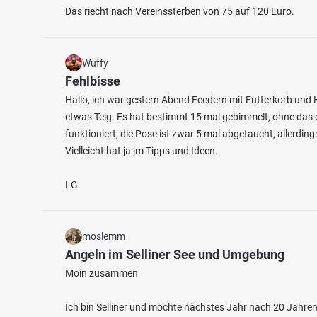
Das riecht nach Vereinssterben von 75 auf 120 Euro.
Wuffy
Fehlbisse
Hallo, ich war gestern Abend Feedern mit Futterkorb un
4.3
etwas Teig. Es hat bestimmt 15 mal gebimmelt, ohne das 
45
11
funktioniert, die Pose ist zwar 5 mal abgetaucht, allerdi
Vielleicht hat ja jm Tipps und Ideen.
Kieskuhle Upstede
Abens
Fischarten: Flussbarsch, Karpfen,
Fischart
LG
Fluss 
Regenbogenforelle, Hecht
See bei 26409 Wittmund
moslemm
Angeln im Selliner See und Umgebung
Moin zusammen
Ich bin Selliner und möchte nächstes Jahr nach 20 Jahre