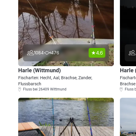
4.6
1084
476
Harle (Wittmund)
Harle 
Fischarten: Hecht, Aal, Brachse, Zander,
Fischart
Flussbarsch
Brachse
Fluss bei 26409 Wittmund
Fluss 