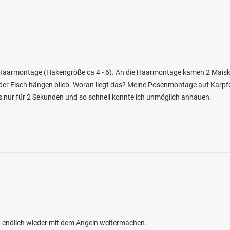
d Haarmontage (Hakengröße ca 4 - 6). An die Haarmontage kamen 2 Mais
4.5
der Fisch hängen blieb. Woran liegt das? Meine Posenmontage auf Karpfe
30
8
ngs nur für 2 Sekunden und so schnell konnte ich unmöglich anhauen.
er Leide
en: Hecht
bei 26409 Wittmund
n endlich wieder mit dem Angeln weitermachen.