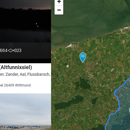
+
−
4.4
664
323
(Altfunnixsiel)
en: Zander, Aal, Flussbarsch, Hecht,
bei 26409 Wittmund