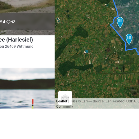
5.0
84
2
e (Harlesiel)
bei 26409 Wittmund
| Tiles © Esri — Source: Esri, i-cubed, USDA
Leaflet
Community
4.6
63
13