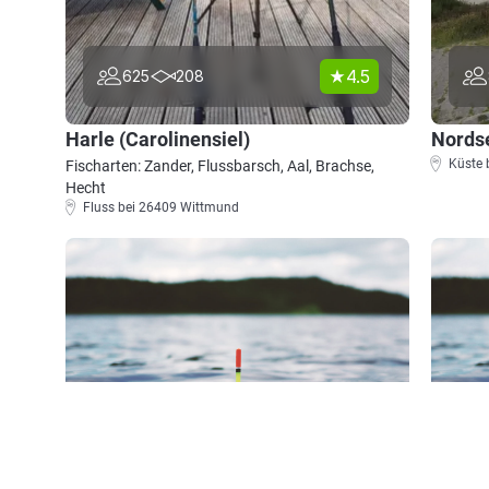
4.5
625
208
Harle (Carolinensiel)
Nordse
Küste 
Fischarten: Zander, Flussbarsch, Aal, Brachse,
Hecht
Fluss bei 26409 Wittmund
4.3
72
13