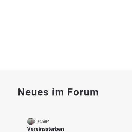
Friesensee (Wittmund)
Kiesg
Fischarten: Hecht, Flussbarsch, Brachse, Rotauge
Fischart
See bei 26409 Wittmund
Bagger
2.5
62
9
Neues im Forum
Kolk Kollrunge
Wittm
Fischarten: Flussbarsch, Zander
Fischart
Baggersee bei 26409 Wittmund
Graben
Fischi84
Vereinssterben