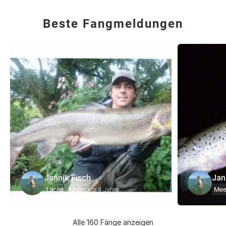
Beste Fangmeldungen
Jannik Fisch
Jan
Lachs
93 cm
vor 4 Jahre
Meer
Alle 160 Fänge anzeigen