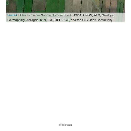
Leaflet
| Tiles © Esri — Source: Esri, i-cubed, USDA, USGS, AEX, GeoEye,
Getmapping, Aerogrid, IGN, IGP, UPR-EGP, and the GIS User Community
Werbung