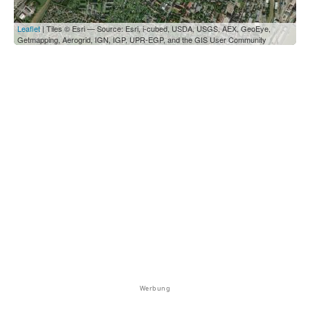
Leaflet
| Tiles © Esri — Source: Esri, i-cubed, USDA, USGS, AEX, GeoEye,
Getmapping, Aerogrid, IGN, IGP, UPR-EGP, and the GIS User Community
Werbung