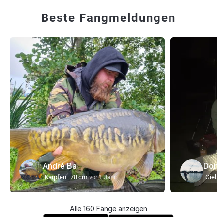
Beste Fangmeldungen
André Ba
Dom
Karpfen
78 cm
vor 1 Jahr
Gieb
Alle 160 Fänge anzeigen