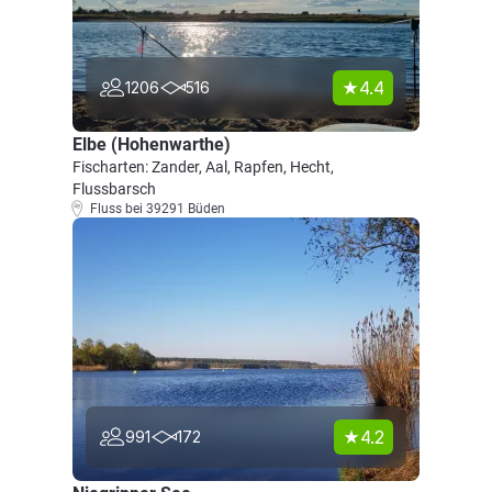
4.4
1206
516
Elbe (Hohenwarthe)
Fischarten: Zander, Aal, Rapfen, Hecht,
Flussbarsch
Fluss bei 39291 Büden
4.2
991
172