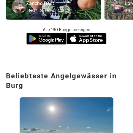
Zancho Basti
Lor
Hecht
65 cm
vor 4 Jahre
Hec
Alle 160 Fänge anzeigen
Beliebteste Angelgewässer in
Burg