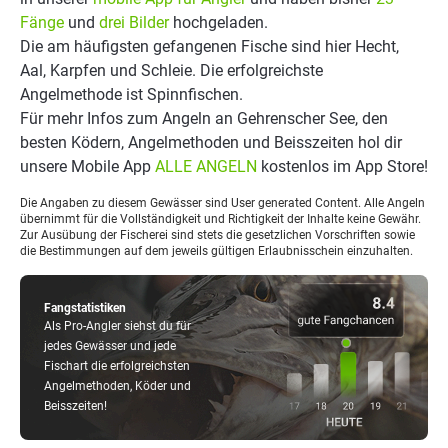
Fänge
und
drei Bilder
hochgeladen.
Die am häufigsten gefangenen Fische sind hier Hecht,
Aal, Karpfen und Schleie. Die erfolgreichste
Angelmethode ist Spinnfischen.
Für mehr Infos zum Angeln an Gehrenscher See, den
besten Ködern, Angelmethoden und Beisszeiten hol dir
unsere Mobile App
ALLE ANGELN
kostenlos im App Store!
Die Angaben zu diesem Gewässer sind User generated Content. Alle Angeln
übernimmt für die Vollständigkeit und Richtigkeit der Inhalte keine Gewähr.
Zur Ausübung der Fischerei sind stets die gesetzlichen Vorschriften sowie
die Bestimmungen auf dem jeweils gültigen Erlaubnisschein einzuhalten.
Fangstatistiken
Als Pro-Angler siehst du für
jedes Gewässer und jede
Fischart die erfolgreichsten
Angelmethoden, Köder und
Beisszeiten!