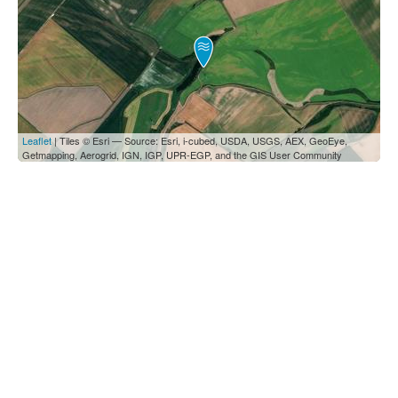
Leaflet
| Tiles © Esri — Source: Esri, i-cubed, USDA, USGS, AEX, GeoEye,
Getmapping, Aerogrid, IGN, IGP, UPR-EGP, and the GIS User Community