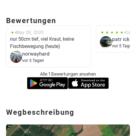
Bewertungen
May 26, 2020
Oct 3
nur 50cm tief, viel Kraut, keine
patr ick
Fischbewegung (heute)
vor 5 Tagen
norwayhard
vor 3 Tagen
Alle 1 Bewertungen ansehen
Wegbeschreibung