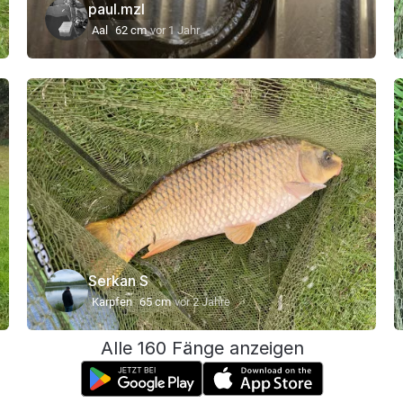
paul.mzl
Aal
62 cm
vor 1 Jahr
Serkan S
Karpfen
65 cm
vor 2 Jahre
Alle 160 Fänge anzeigen