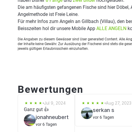
haben bisher
8 Fänge
und
zwei Bilder
hochgeladen.
Die am häufigsten gefangenen Fische sind hier Döbel, A
Angelmethode ist Freie Leine.
Für mehr Infos zum Angeln an Gillbach (Villau), den 
Beisszeiten hol dir unsere Mobile App
ALLE ANGELN
ko
Die Angaben zu diesem Gewässer sind User generated Content. Alle Ange
der Inhalte keine Gewähr. Zur Ausübung der Fischerei sind stets die ge
jeweils gültigen Erlaubnisschein einzuhalten.
Bewertungen
Jul 9, 2024
Aug 27, 2023
Ganz gut 👍
serkan s
jonahneubert
vor 6 Tagen
vor 6 Tagen