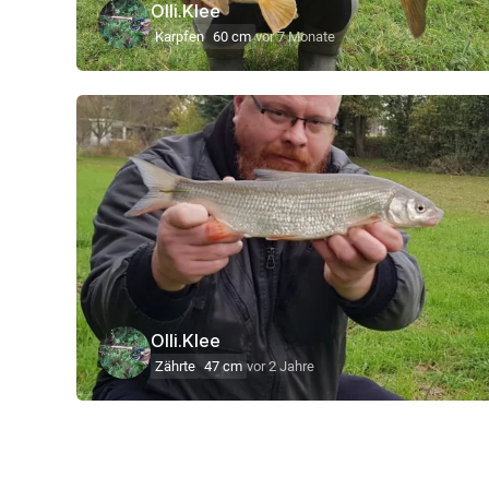
Olli.Klee
Karpfen
60 cm
vor 7 Monate
Olli.Klee
Zährte
47 cm
vor 2 Jahre