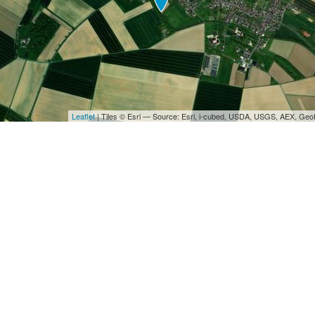
Leaflet
| Tiles © Esri — Source: Esri, i-cubed, USDA, USGS, AEX, Ge