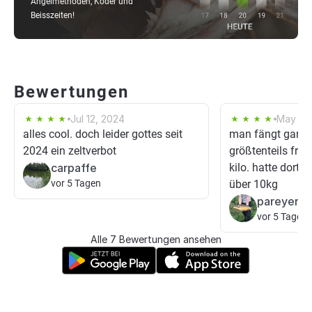
Angelmethoden, Köder und
Beisszeiten!
Bewertungen
Jul 12, 2024
May 18
alles cool. doch leider gottes seit
man fängt ganz g
2024 ein zeltverbot
größtenteils fris
carpaffe
kilo. hatte dort 
vor 5 Tagen
über 10kg
pareyer el
vor 5 Tagen
Alle 7 Bewertungen ansehen