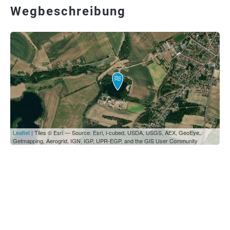
Wegbeschreibung
Leaflet
| Tiles © Esri — Source: Esri, i-cubed, USDA, USGS, AEX, GeoEye,
Getmapping, Aerogrid, IGN, IGP, UPR-EGP, and the GIS User Community