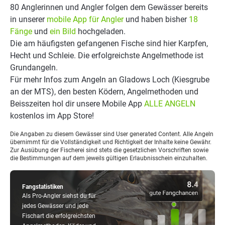
80 Anglerinnen und Angler folgen dem Gewässer bereits
in unserer
mobile App für Angler
und haben bisher
18
Fänge
und
ein Bild
hochgeladen.
Die am häufigsten gefangenen Fische sind hier Karpfen,
Hecht und Schleie. Die erfolgreichste Angelmethode ist
Grundangeln.
Für mehr Infos zum Angeln an Gladows Loch (Kiesgrube
an der MTS), den besten Ködern, Angelmethoden und
Beisszeiten hol dir unsere Mobile App
ALLE ANGELN
kostenlos im App Store!
Die Angaben zu diesem Gewässer sind User generated Content. Alle Angeln
übernimmt für die Vollständigkeit und Richtigkeit der Inhalte keine Gewähr.
Zur Ausübung der Fischerei sind stets die gesetzlichen Vorschriften sowie
die Bestimmungen auf dem jeweils gültigen Erlaubnisschein einzuhalten.
Fangstatistiken
Als Pro-Angler siehst du für
jedes Gewässer und jede
Fischart die erfolgreichsten