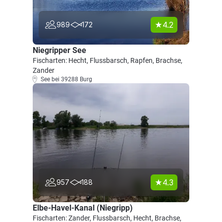
4.2
989
172
Niegripper See
Fischarten: Hecht, Flussbarsch, Rapfen, Brachse,
Zander
See bei 39288 Burg
4.3
957
188
Elbe-Havel-Kanal (Niegripp)
Fischarten: Zander, Flussbarsch, Hecht, Brachse,