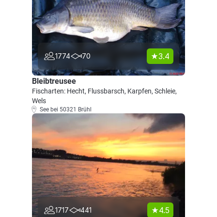
3.4
1774
70
Bleibtreusee
Fischarten: Hecht, Flussbarsch, Karpfen, Schleie,
Wels
See bei 50321 Brühl
4.5
1717
441