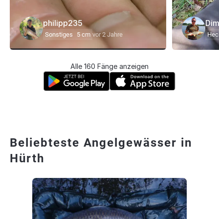
philipp235
Dim
Sonstiges
5 cm
vor 2 Jahre
Hec
Alle 160 Fänge anzeigen
Beliebteste Angelgewässer in
Hürth