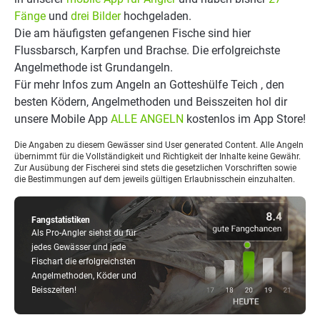
Fänge
und
drei Bilder
hochgeladen.
Die am häufigsten gefangenen Fische sind hier
Flussbarsch, Karpfen und Brachse. Die erfolgreichste
Angelmethode ist Grundangeln.
Für mehr Infos zum Angeln an Gotteshülfe Teich , den
besten Ködern, Angelmethoden und Beisszeiten hol dir
unsere Mobile App
ALLE ANGELN
kostenlos im App Store!
Die Angaben zu diesem Gewässer sind User generated Content. Alle Angeln
übernimmt für die Vollständigkeit und Richtigkeit der Inhalte keine Gewähr.
Zur Ausübung der Fischerei sind stets die gesetzlichen Vorschriften sowie
die Bestimmungen auf dem jeweils gültigen Erlaubnisschein einzuhalten.
Fangstatistiken
Als Pro-Angler siehst du für
jedes Gewässer und jede
Fischart die erfolgreichsten
Angelmethoden, Köder und
Beisszeiten!