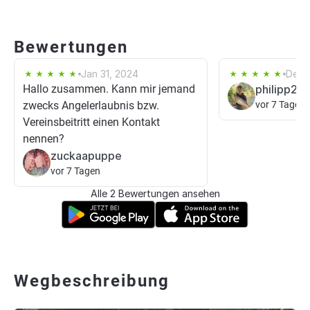
Bewertungen
Jan 31, 2024
Dec 1
Hallo zusammen. Kann mir jemand
philipp23
zwecks Angelerlaubnis bzw.
vor 7 Tagen
Vereinsbeitritt einen Kontakt
nennen?
zuckaapuppe
vor 7 Tagen
Alle 2 Bewertungen ansehen
Wegbeschreibung