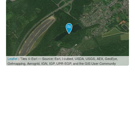
Leaflet
| Tiles © Esri — Source: Esri, i-cubed, USDA, USGS, AEX, GeoEye,
Getmapping, Aerogrid, IGN, IGP, UPR-EGP, and the GIS User Community