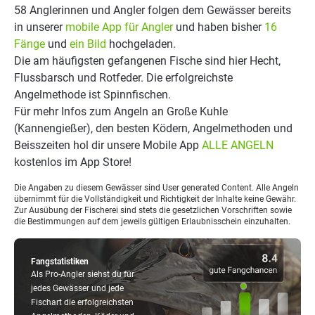
58 Anglerinnen und Angler folgen dem Gewässer bereits
in unserer
mobile App für Angler
und haben bisher
16
Fänge
und
ein Bild
hochgeladen.
Die am häufigsten gefangenen Fische sind hier Hecht,
Flussbarsch und Rotfeder. Die erfolgreichste
Angelmethode ist Spinnfischen.
Für mehr Infos zum Angeln an Große Kuhle
(Kannengießer), den besten Ködern, Angelmethoden und
Beisszeiten hol dir unsere Mobile App
ALLE ANGELN
kostenlos im App Store!
Die Angaben zu diesem Gewässer sind User generated Content. Alle Angeln
übernimmt für die Vollständigkeit und Richtigkeit der Inhalte keine Gewähr.
Zur Ausübung der Fischerei sind stets die gesetzlichen Vorschriften sowie
die Bestimmungen auf dem jeweils gültigen Erlaubnisschein einzuhalten.
Fangstatistiken
Als Pro-Angler siehst du für
jedes Gewässer und jede
Fischart die erfolgreichsten