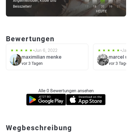
Angelmethoden, Köder und
Beisszeiten!
Bewertungen
Jun 6, 2022
Jan 
maximilian menke
marcel uh
vor 3 Tagen
vor 3 Tagen
Alle 0 Bewertungen ansehen
Wegbeschreibung