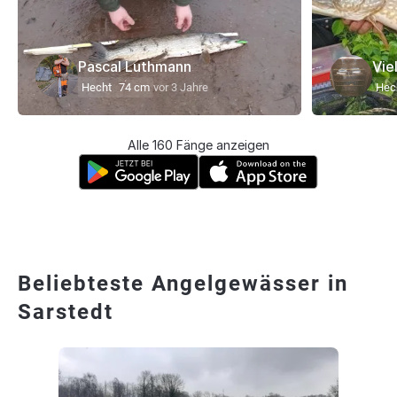
Pascal Luthmann
Vie
Hecht
74 cm
vor 3 Jahre
Hec
Alle 160 Fänge anzeigen
Beliebteste Angelgewässer in
Sarstedt