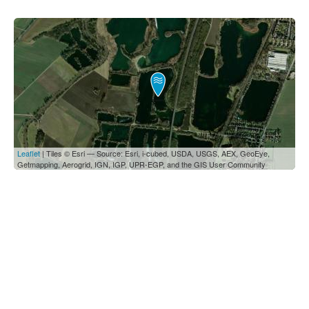
Leaflet
| Tiles © Esri — Source: Esri, i-cubed, USDA, USGS, AEX, GeoEye,
Getmapping, Aerogrid, IGN, IGP, UPR-EGP, and the GIS User Community