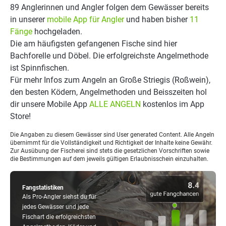
89 Anglerinnen und Angler folgen dem Gewässer bereits
in unserer
mobile App für Angler
und haben bisher
11
Fänge
hochgeladen.
Die am häufigsten gefangenen Fische sind hier
Bachforelle und Döbel. Die erfolgreichste Angelmethode
ist Spinnfischen.
Für mehr Infos zum Angeln an Große Striegis (Roßwein),
den besten Ködern, Angelmethoden und Beisszeiten hol
dir unsere Mobile App
ALLE ANGELN
kostenlos im App
Store!
Die Angaben zu diesem Gewässer sind User generated Content. Alle Angeln
übernimmt für die Vollständigkeit und Richtigkeit der Inhalte keine Gewähr.
Zur Ausübung der Fischerei sind stets die gesetzlichen Vorschriften sowie
die Bestimmungen auf dem jeweils gültigen Erlaubnisschein einzuhalten.
Fangstatistiken
Als Pro-Angler siehst du für
jedes Gewässer und jede
Fischart die erfolgreichsten