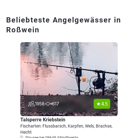
Beliebteste Angelgewässer in
Roßwein
4.5
1958
617
Talsperre Kriebstein
Fischarten: Flussbarsch, Karpfen, Wels, Brachse,
Hecht
Stausee bei 09648 Altmittweida