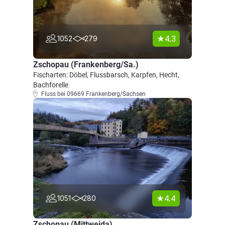
4.3
1052
279
Zschopau (Frankenberg/Sa.)
Fischarten: Döbel, Flussbarsch, Karpfen, Hecht,
Bachforelle
Fluss bei 09669 Frankenberg/Sachsen
4.4
1051
280
Zschopau (Mittweida)