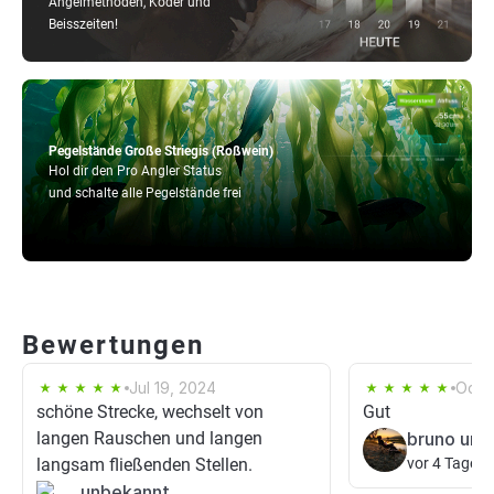
Angelmethoden, Köder und
Beisszeiten!
Pegelstände Große Striegis (Roßwein)
Hol dir den Pro Angler Status
und schalte alle Pegelstände frei
Bewertungen
Jul 19, 2024
Oct 
schöne Strecke, wechselt von
Gut
langen Rauschen und langen
bruno und
langsam fließenden Stellen.
vor 4 Tagen
unbekannt