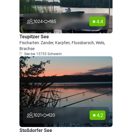
4.4
1024
185
Teupitzer See
Fischarten: Zander, Karpfen, Flussbarsch, Wels,
Brachse
See bei 15755 Schwerin
4.2
1021
120
Stoßdorfer See