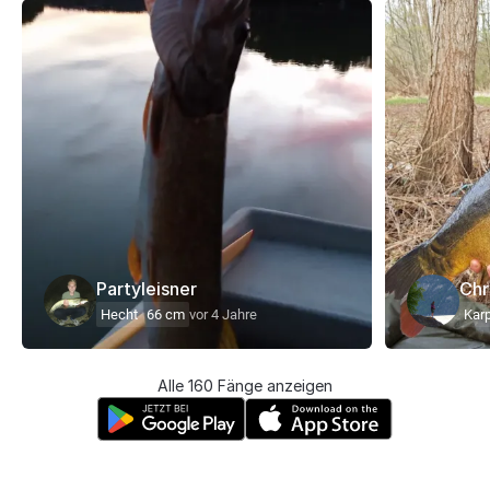
Partyleisner
Chr
Hecht
66 cm
vor 4 Jahre
Kar
Alle 160 Fänge anzeigen