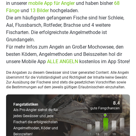
in unserer
mobile App für Angler
und haben bisher
68
Fänge
und
13 Bilder
hochgeladen.
Die am häufigsten gefangenen Fische sind hier Schleie,
Aal, Flussbarsch, Rotfeder, Brachse und 4 weitere
Fischarten. Die erfolgreichste Angelmethode ist
Grundangeln.
Für mehr Infos zum Angeln an Großer Mochowsee, den
besten Ködern, Angelmethoden und Beisszeiten hol dir
unsere Mobile App
ALLE ANGELN
kostenlos im App Store!
Die Angaben zu diesem Gewässer sind User generated Content. Alle Angeln
übernimmt für die Vollständigkeit und Richtigkeit der Inhalte keine Gewähr.
Zur Ausübung der Fischerei sind stets die gesetzlichen Vorschriften sowie
die Bestimmungen auf dem jeweils gültigen Erlaubnisschein einzuhalten.
Fangstatistiken
Als Pro-Angler siehst du für
jedes Gewässer und jede
Fischart die erfolgreichsten
Angelmethoden, Köder und
Beisszeiten!