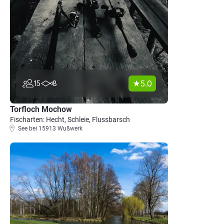
5.0
15
8
Torfloch Mochow
Fischarten: Hecht, Schleie, Flussbarsch
See bei 15913 Wußwerk