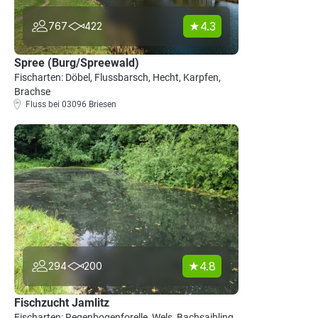
4.3
767
422
Spree (Burg/Spreewald)
Fischarten: Döbel, Flussbarsch, Hecht, Karpfen,
Brachse
Fluss bei 03096 Briesen
4.8
294
200
Fischzucht Jamlitz
Fischarten: Regenbogenforelle, Wels, Bachsaibling,