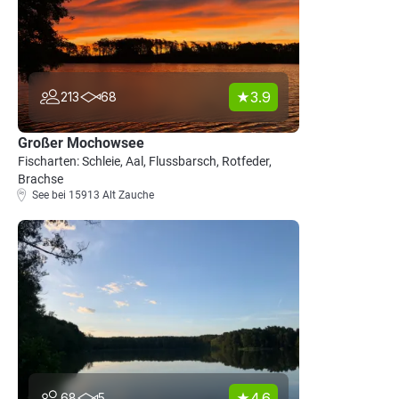
3.9
213
68
Großer Mochowsee
Fischarten: Schleie, Aal, Flussbarsch, Rotfeder,
Brachse
See bei 15913 Alt Zauche
4.6
68
5