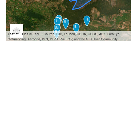
| Tiles © Esri — Source: Esri, i-cubed, USDA, USGS, AEX, GeoEye,
Leaflet
Getmapping, Aerogrid, IGN, IGP, UPR-EGP, and the GIS User Community