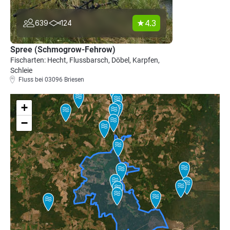
4.3
639
124
Spree (Schmogrow-Fehrow)
Fischarten: Hecht, Flussbarsch, Döbel, Karpfen,
Schleie
Fluss bei 03096 Briesen
+
−