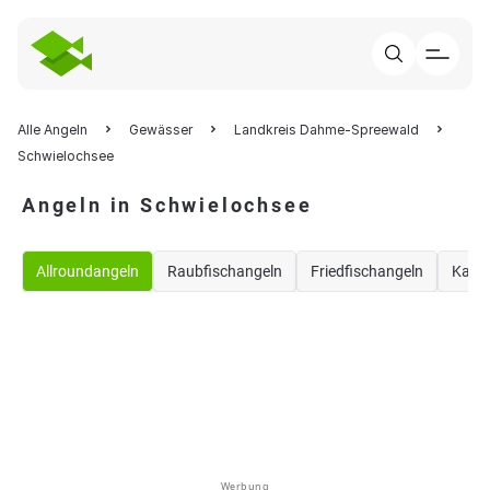
Alle Angeln
Gewässer
Landkreis Dahme-Spreewald
Schwielochsee
Angeln in Schwielochsee
Allroundangeln
Raubfischangeln
Friedfischangeln
Karp
Werbung