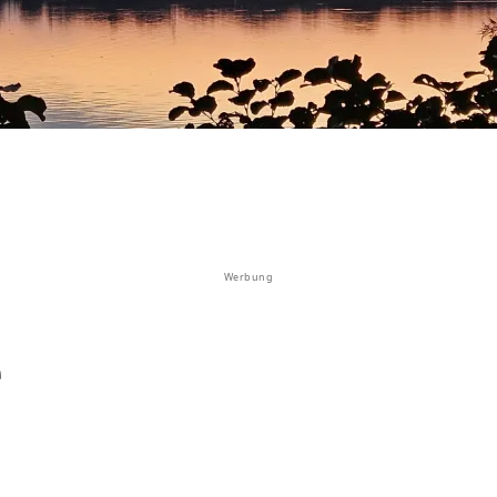
Werbung
e