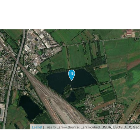
Leaflet
| Tiles © Esri — Source: Esri, i-cubed, USDA, USGS, AEX, Ge