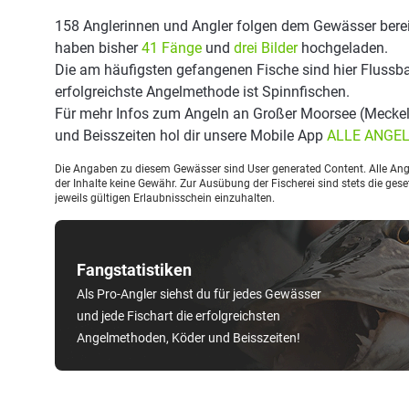
158 Anglerinnen und Angler folgen dem Gewässer berei
haben bisher
41 Fänge
und
drei Bilder
hochgeladen.
Die am häufigsten gefangenen Fische sind hier Flussba
erfolgreichste Angelmethode ist Spinnfischen.
Für mehr Infos zum Angeln an Großer Moorsee (Meckel
und Beisszeiten hol dir unsere Mobile App
ALLE ANGE
Die Angaben zu diesem Gewässer sind User generated Content. Alle Ange
der Inhalte keine Gewähr. Zur Ausübung der Fischerei sind stets die ge
jeweils gültigen Erlaubnisschein einzuhalten.
Fangstatistiken
Als Pro-Angler siehst du für jedes Gewässer
und jede Fischart die erfolgreichsten
Angelmethoden, Köder und Beisszeiten!