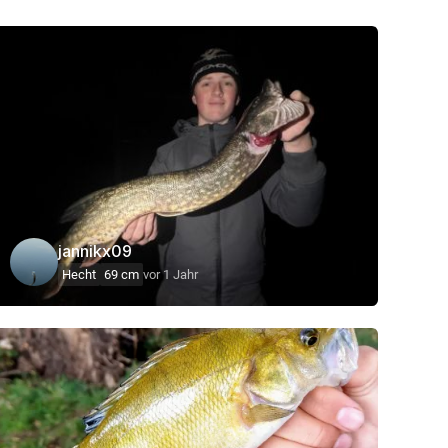
jannikx09
Hecht
69 cm
vor 1 Jahr