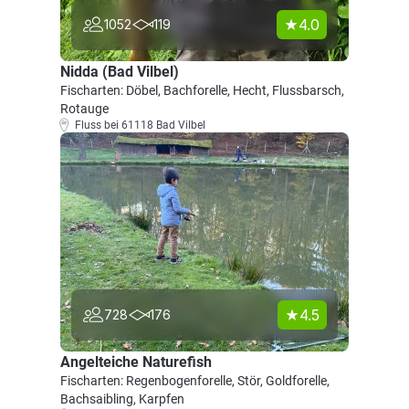
4.0
1052
119
Nidda (Bad Vilbel)
Fischarten: Döbel, Bachforelle, Hecht, Flussbarsch,
Rotauge
Fluss bei 61118 Bad Vilbel
4.5
728
176
Angelteiche Naturefish
Fischarten: Regenbogenforelle, Stör, Goldforelle,
Bachsaibling, Karpfen