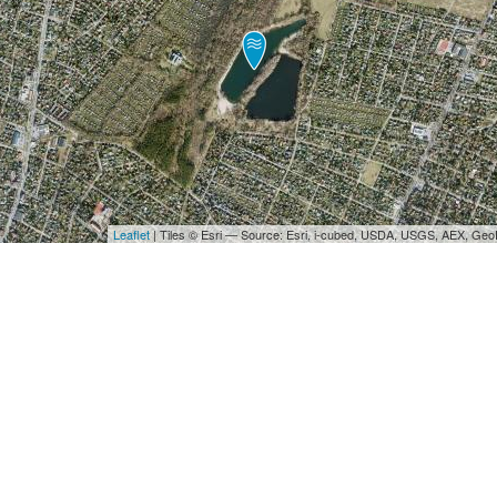
Leaflet
| Tiles © Esri — Source: Esri, i-cubed, USDA, USGS, AEX, Ge