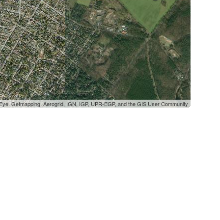
oEye, Getmapping, Aerogrid, IGN, IGP, UPR-EGP, and the GIS User Community