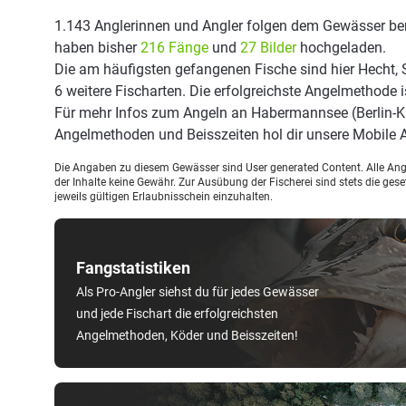
1.143 Anglerinnen und Angler folgen dem Gewässer ber
haben bisher
216 Fänge
und
27 Bilder
hochgeladen.
Die am häufigsten gefangenen Fische sind hier Hecht, S
6 weitere Fischarten. Die erfolgreichste Angelmethode i
Für mehr Infos zum Angeln an Habermannsee (Berlin-Ka
Angelmethoden und Beisszeiten hol dir unsere Mobile
Die Angaben zu diesem Gewässer sind User generated Content. Alle Ange
der Inhalte keine Gewähr. Zur Ausübung der Fischerei sind stets die ge
jeweils gültigen Erlaubnisschein einzuhalten.
Fangstatistiken
Als Pro-Angler siehst du für jedes Gewässer
und jede Fischart die erfolgreichsten
Angelmethoden, Köder und Beisszeiten!