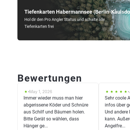
Tiefenkarten Habermannsee (Berlin-Kaulsdo
Hol dir den Pro Angler Status und schalte alle
Tiefenkarten frei
Bewertungen
May 1, 2026
Immer wieder muss man hier
Sehr coole 
abgerissene Köder und Schnüre
infos über 
aus Schilf und Bäumen holen.
Und andere 
Bitte Gerät so wählen, dass
kann. Auße
Hänger ge...
Angelfre...