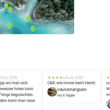
rf)
Jul 8, 2025
Jun 8, 2025
App wo man sich
C&R, wie immer beim Hecht.
u
gewesser holen kann
Wü
vauvenargues
Fänge begutachten
m
vor 6 Tagen
rdem kann man neue