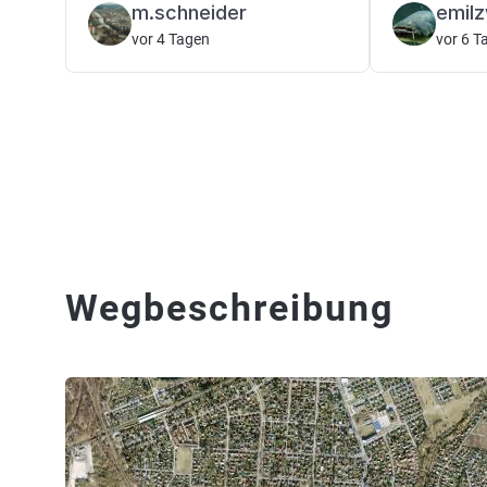
m.schneider
emil
vor 4 Tagen
vor 6 T
Wegbeschreibung