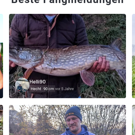
Helli90
Hecht
90 cm
vor 5 Jahre