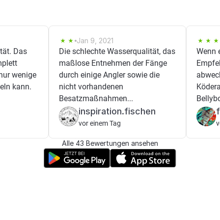
Jan 9, 2021
tät. Das
Die schlechte Wasserqualität, das
Wenn e
plett
maßlose Entnehmen der Fänge
Empfeh
nur wenige
durch einige Angler sowie die
abwech
eln kann.
nicht vorhandenen
Ködera
Besatzmaßnahmen...
Bellyb
inspiration.fischen
vor einem Tag
v
Alle 43 Bewertungen ansehen