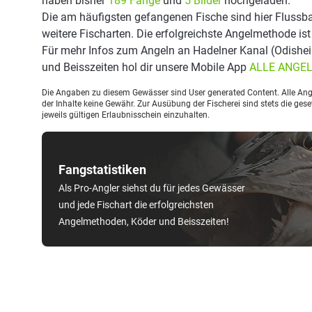
haben bisher
189 Fänge
und
5 Bilder
hochgeladen.
Die am häufigsten gefangenen Fische sind hier Flussba
weitere Fischarten. Die erfolgreichste Angelmethode is
Für mehr Infos zum Angeln an Hadelner Kanal (Odishe
und Beisszeiten hol dir unsere Mobile App
ALLE ANGE
Die Angaben zu diesem Gewässer sind User generated Content. Alle Ange
der Inhalte keine Gewähr. Zur Ausübung der Fischerei sind stets die ge
jeweils gültigen Erlaubnisschein einzuhalten.
Fangstatistiken
Als Pro-Angler siehst du für jedes Gewässer
und jede Fischart die erfolgreichsten
Angelmethoden, Köder und Beisszeiten!