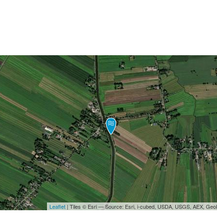
Leaflet
| Tiles © Esri — Source: Esri, i-cubed, USDA, USGS, AEX, Ge