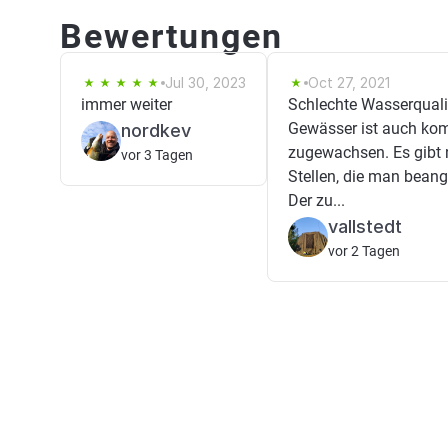
Bewertungen
Jul 30, 2023
Oct 27, 2021
immer weiter
Schlechte Wasserquali
Gewässer ist auch kom
nordkev
zugewachsen. Es gibt 
vor 3 Tagen
Stellen, die man beang
Der zu...
vallstedt
vor 2 Tagen