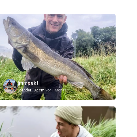
Immpekt
Zander
82 cm
vor 1 Monat