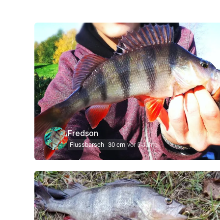
Fredson
Flussbarsch
30 cm
vor 5 Jahre