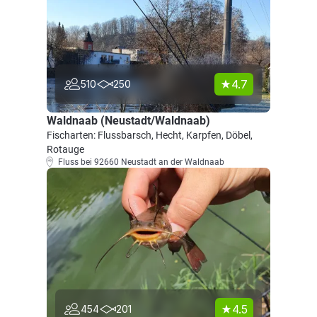
4.7
510
250
Waldnaab (Neustadt/Waldnaab)
Fischarten: Flussbarsch, Hecht, Karpfen, Döbel,
Rotauge
Fluss bei 92660 Neustadt an der Waldnaab
4.5
454
201