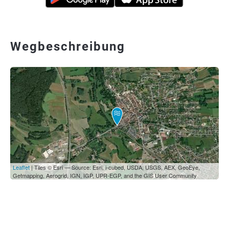
Wegbeschreibung
Leaflet
| Tiles © Esri — Source: Esri, i-cubed, USDA, USGS, AEX, GeoEye,
Getmapping, Aerogrid, IGN, IGP, UPR-EGP, and the GIS User Community