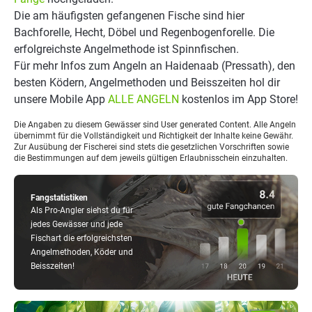
Die am häufigsten gefangenen Fische sind hier
Bachforelle, Hecht, Döbel und Regenbogenforelle. Die
erfolgreichste Angelmethode ist Spinnfischen.
Für mehr Infos zum Angeln an Haidenaab (Pressath), den
besten Ködern, Angelmethoden und Beisszeiten hol dir
unsere Mobile App
ALLE ANGELN
kostenlos im App Store!
Die Angaben zu diesem Gewässer sind User generated Content. Alle Angeln
übernimmt für die Vollständigkeit und Richtigkeit der Inhalte keine Gewähr.
Zur Ausübung der Fischerei sind stets die gesetzlichen Vorschriften sowie
die Bestimmungen auf dem jeweils gültigen Erlaubnisschein einzuhalten.
Fangstatistiken
Als Pro-Angler siehst du für
jedes Gewässer und jede
Fischart die erfolgreichsten
Angelmethoden, Köder und
Beisszeiten!