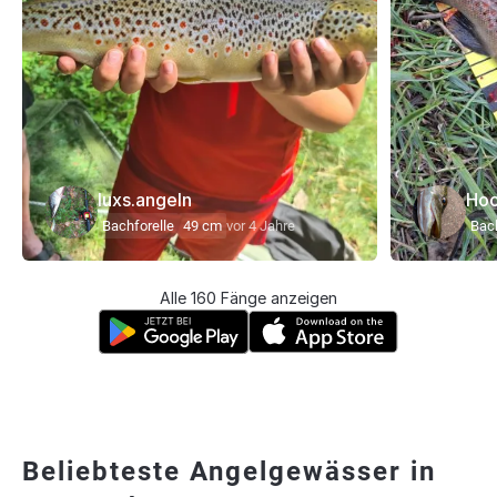
luxs.angeln
Ho
Bachforelle
49 cm
vor 4 Jahre
Bach
Alle 160 Fänge anzeigen
Beliebteste Angelgewässer in