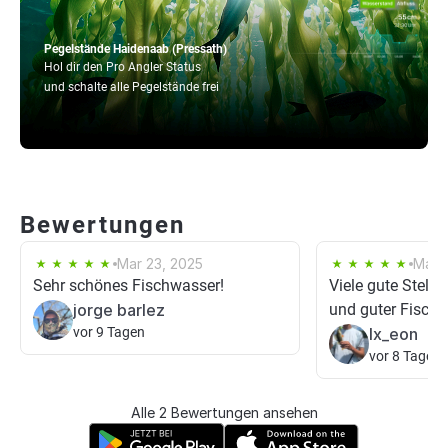
Pegelstände Haidenaab (Pressath)
Hol dir den Pro Angler Status
und schalte alle Pegelstände frei
Bewertungen
Mar 23, 2025
Mar 1
Sehr schönes Fischwasser!
Viele gute Stell
jorge barlez
und guter Fisch
vor 9 Tagen
lx_eon
vor 8 Tagen
Alle 2 Bewertungen ansehen