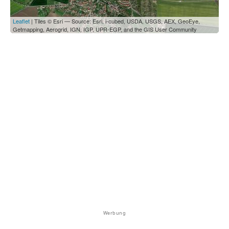
Leaflet
| Tiles © Esri — Source: Esri, i-cubed, USDA, USGS, AEX, GeoEye,
Getmapping, Aerogrid, IGN, IGP, UPR-EGP, and the GIS User Community
Werbung