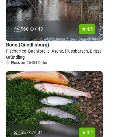
4.5
560
143
Bode (Quedlinburg)
Fischarten: Bachforelle, Äsche, Flussbarsch, Elritze,
Gründling
Fluss bei 06484 Ditfurt
4.2
587
134