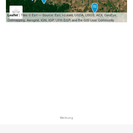
| Tiles © Esri — Source: Esri, i-cubed, USDA, USGS, AEX, GeoEye,
Leaflet
Getmapping, Aerogrid, IGN, IGP, UPR-EGP, and the GIS User Community
Werbung