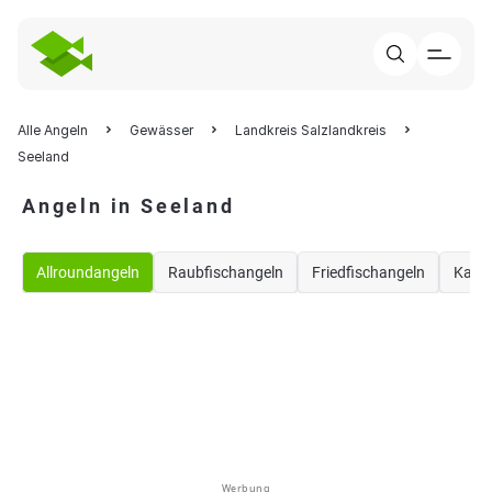
Alle Angeln
Gewässer
Landkreis Salzlandkreis
Seeland
Angeln in Seeland
Allroundangeln
Raubfischangeln
Friedfischangeln
Karp
Werbung