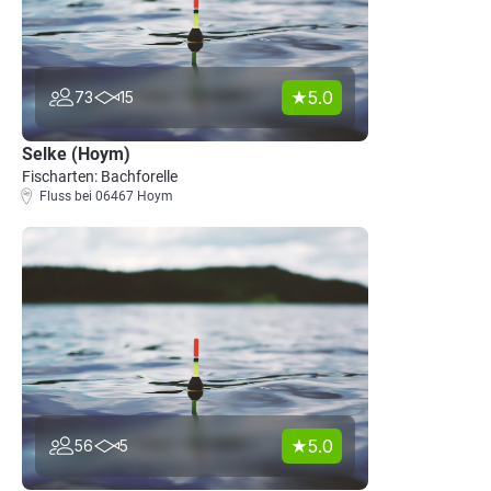
5.0
73
15
Selke (Hoym)
Fischarten: Bachforelle
Fluss bei 06467 Hoym
5.0
56
5