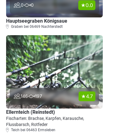
0.0
0
0
Hauptseegraben Königsaue
Graben bei 06469 Nachterstedt
4.7
146
197
Ellernteich (Reinstedt)
Fischarten: Brachse, Karpfen, Karausche,
Flussbarsch, Rotfeder
Teich bei 06463 Ermsleben