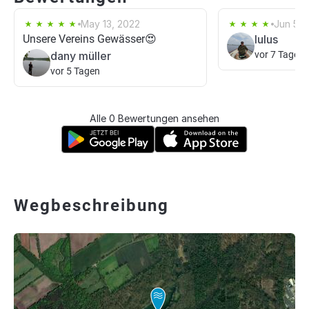
May 13, 2022
Jun 5, 
Unsere Vereins Gewässer😍
lulus
dany müller
vor 7 Tagen
vor 5 Tagen
Alle 0 Bewertungen ansehen
Wegbeschreibung