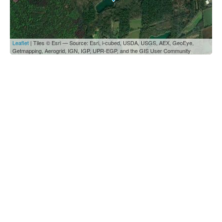
Leaflet
| Tiles © Esri — Source: Esri, i-cubed, USDA, USGS, AEX, GeoEye,
Getmapping, Aerogrid, IGN, IGP, UPR-EGP, and the GIS User Community