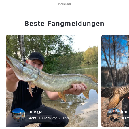
Werbung
Beste Fangmeldungen
Tumsgar
lia
Hecht
108 cm
vor 6 Jahre
Kar