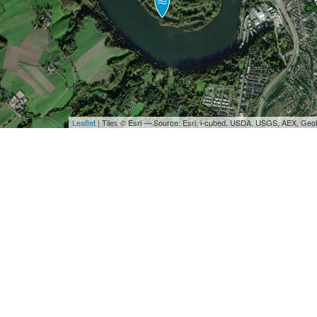
Leaflet
| Tiles © Esri — Source: Esri, i-cubed, USDA, USGS, AEX, Ge