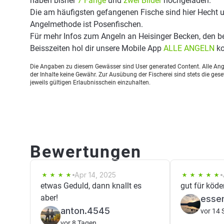
haben bisher
7 Fänge
und
zwei Bilder
hochgeladen.
Die am häufigsten gefangenen Fische sind hier Hecht un
Angelmethode ist Posenfischen.
Für mehr Infos zum Angeln an Heisinger Becken, den 
Beisszeiten hol dir unsere Mobile App
ALLE ANGELN
ko
Die Angaben zu diesem Gewässer sind User generated Content. Alle Ange
der Inhalte keine Gewähr. Zur Ausübung der Fischerei sind stets die ge
jeweils gültigen Erlaubnisschein einzuhalten.
Bewertungen
Apr 14, 2025
etwas Geduld, dann knallt es
gut für köde
aber!
esse
anton.4545
vor 14 
vor 8 Tagen