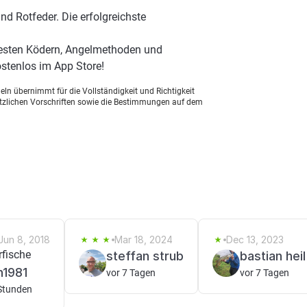
d Rotfeder. Die erfolgreichste
besten Ködern, Angelmethoden und
stenlos im App Store!
ln übernimmt für die Vollständigkeit und Richtigkeit
setzlichen Vorschriften sowie die Bestimmungen auf dem
Jun 8, 2018
Mar 18, 2024
Dec 13, 2023
rfische
steffan strub
bastian heil
n1981
vor 7 Tagen
vor 7 Tagen
Stunden