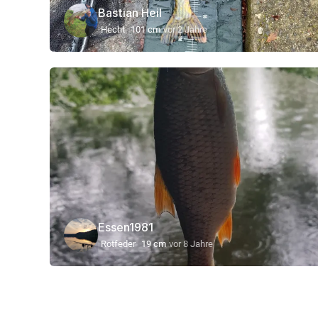
Bastian Heil
Hecht
101 cm
vor 2 Jahre
Essen1981
Rotfeder
19 cm
vor 8 Jahre