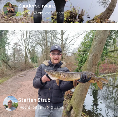
Zanderschwanz
Hecht
67 cm
vor 5 Jahre
Steffan Strub
Hecht
68 cm
vor 2 Jahre