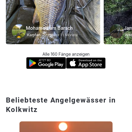
Mohamed am Barsch
Jam
Karpfen
72 cm
vor 11 Monate
Wel
Alle 160 Fänge anzeigen
Beliebteste Angelgewässer in
Kolkwitz