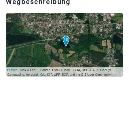
Wegbeschreibung
Leaflet
| Tiles © Esri — Source: Esri, i-cubed, USDA, USGS, AEX, GeoEye,
Getmapping, Aerogrid, IGN, IGP, UPR-EGP, and the GIS User Community