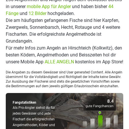
in unserer
mobile App für Angler
und haben bisher
44
Fänge
und
12 Bilder
hochgeladen.
Die am häufigsten gefangenen Fische sind hier Karpfen,
Zwergwels, Sonnenbarsch, Hecht, Rotauge und 4 weitere
Fischarten. Die erfolgreichste Angelmethode ist
Grundangeln.
Für mehr Infos zum Angeln an Hirschteich (Kolkwitz), den
besten Ködern, Angelmethoden und Beisszeiten hol dir
unsere Mobile App
ALLE ANGELN
kostenlos im App Store!
Die Angaben zu diesem Gewässer sind User generated Content. Alle Angeln
übernimmt für die Vollständigkeit und Richtigkeit der Inhalte keine Gewähr.
Zur Ausübung der Fischerei sind stets die gesetzlichen Vorschriften sowie
die Bestimmungen auf dem jeweils gültigen Erlaubnisschein einzuhalten.
Fangstatistiken
Als Pro-Angler siehst du für
jedes Gewässer und jede
Fischart die erfolgreichsten
Angelmethoden, Köder und