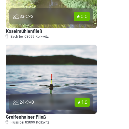
0.0
33
2
Koselmühlenfließ
Bach bei 03099 Kolkwitz
1.0
24
0
Greifenhainer Fließ
Fluss bei 03099 Kolkwitz