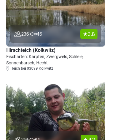
3.8
236
46
Hirschteich (Kolkwitz)
Fischarten: Karpfen, Zwergwels, Schleie,
Sonnenbarsch, Hecht
Teich bei 03099 Kolkwitz
4.2
216
14