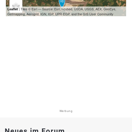
| Tiles © Esri — Source: Esri, i-cubed, USDA, USGS, AEX, GeoEye,
Leaflet
Getmapping, Aerogrid, IGN, IGP, UPR-EGP, and the GIS User Community
Werbung
Neues im Forum