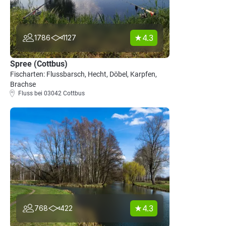
4.3
1786
1127
Spree (Cottbus)
Fischarten: Flussbarsch, Hecht, Döbel, Karpfen,
Brachse
Fluss bei 03042 Cottbus
4.3
768
422