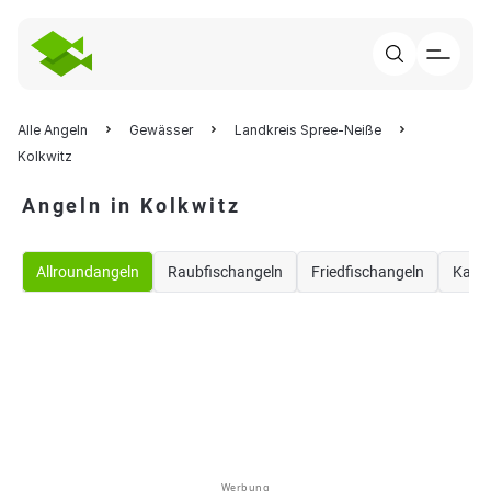
Alle Angeln
Gewässer
Landkreis Spree-Neiße
Kolkwitz
Angeln in Kolkwitz
Allroundangeln
Raubfischangeln
Friedfischangeln
Karp
Werbung