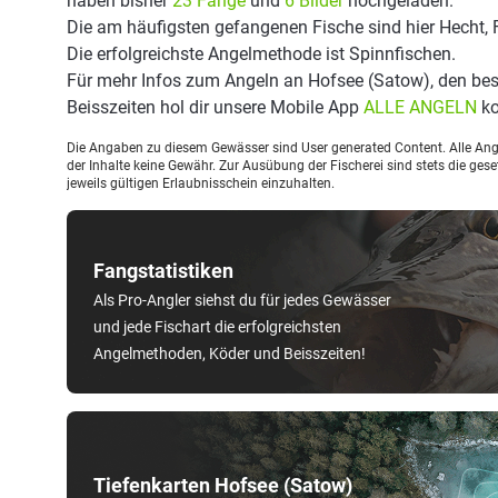
haben bisher
23 Fänge
und
6 Bilder
hochgeladen.
Die am häufigsten gefangenen Fische sind hier Hecht, 
Die erfolgreichste Angelmethode ist Spinnfischen.
Für mehr Infos zum Angeln an Hofsee (Satow), den be
Beisszeiten hol dir unsere Mobile App
ALLE ANGELN
ko
Die Angaben zu diesem Gewässer sind User generated Content. Alle Ange
der Inhalte keine Gewähr. Zur Ausübung der Fischerei sind stets die ge
jeweils gültigen Erlaubnisschein einzuhalten.
Fangstatistiken
Als Pro-Angler siehst du für jedes Gewässer
und jede Fischart die erfolgreichsten
Angelmethoden, Köder und Beisszeiten!
Tiefenkarten Hofsee (Satow)