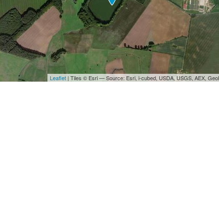
Leaflet
| Tiles © Esri — Source: Esri, i-cubed, USDA, USGS, AEX, Ge