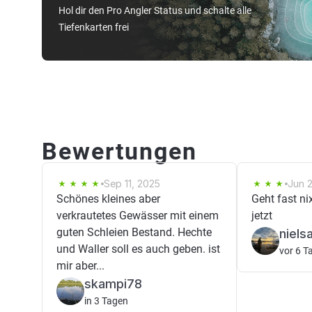
Hol dir den Pro Angler Status und schalte alle
Tiefenkarten frei
Bewertungen
Sep 11, 2025
Jun 
Schönes kleines aber
Geht fast ni
verkrautetes Gewässer mit einem
jetzt
guten Schleien Bestand. Hechte
niels
und Waller soll es auch geben. ist
vor 6 T
mir aber...
skampi78
in 3 Tagen