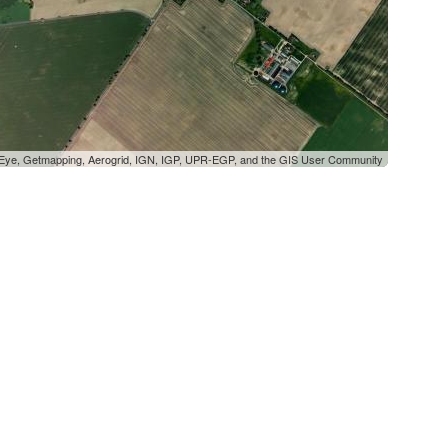
oEye, Getmapping, Aerogrid, IGN, IGP, UPR-EGP, and the GIS User Community