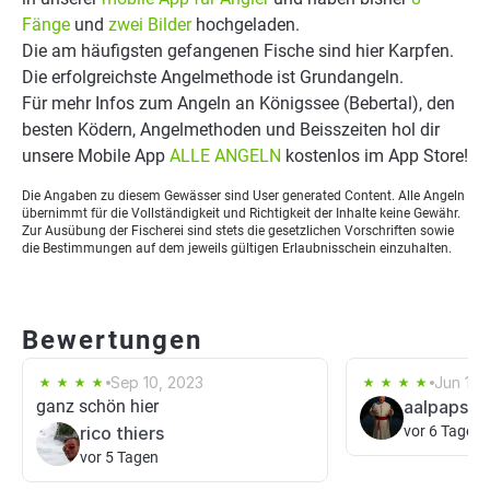
Fänge
und
zwei Bilder
hochgeladen.
Die am häufigsten gefangenen Fische sind hier Karpfen.
Die erfolgreichste Angelmethode ist Grundangeln.
Für mehr Infos zum Angeln an Königssee (Bebertal), den
besten Ködern, Angelmethoden und Beisszeiten hol dir
unsere Mobile App
ALLE ANGELN
kostenlos im App Store!
Die Angaben zu diesem Gewässer sind User generated Content. Alle Angeln
übernimmt für die Vollständigkeit und Richtigkeit der Inhalte keine Gewähr.
Zur Ausübung der Fischerei sind stets die gesetzlichen Vorschriften sowie
die Bestimmungen auf dem jeweils gültigen Erlaubnisschein einzuhalten.
Bewertungen
Sep 10, 2023
Jun 18,
ganz schön hier
aalpapst p
rico thiers
vor 6 Tagen
vor 5 Tagen