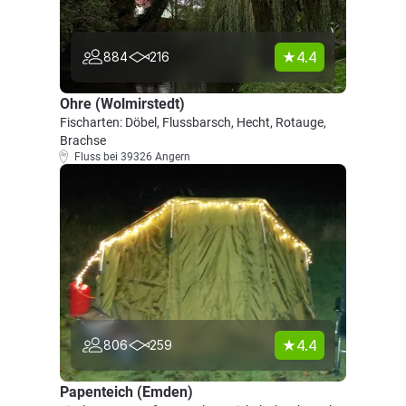
4.4
884
216
Ohre (Wolmirstedt)
Fischarten: Döbel, Flussbarsch, Hecht, Rotauge,
Brachse
Fluss bei 39326 Angern
4.4
806
259
Papenteich (Emden)