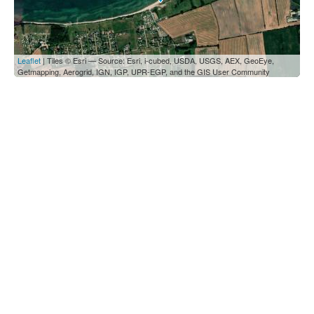
Leaflet
| Tiles © Esri — Source: Esri, i-cubed, USDA, USGS, AEX, GeoEye,
Getmapping, Aerogrid, IGN, IGP, UPR-EGP, and the GIS User Community