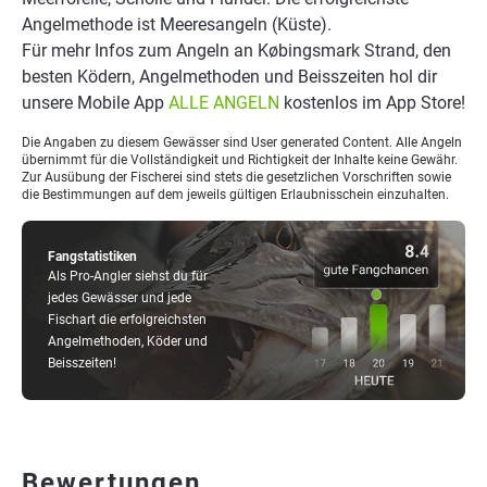
Angelmethode ist Meeresangeln (Küste).
Für mehr Infos zum Angeln an Købingsmark Strand, den
besten Ködern, Angelmethoden und Beisszeiten hol dir
unsere Mobile App
ALLE ANGELN
kostenlos im App Store!
Die Angaben zu diesem Gewässer sind User generated Content. Alle Angeln
übernimmt für die Vollständigkeit und Richtigkeit der Inhalte keine Gewähr.
Zur Ausübung der Fischerei sind stets die gesetzlichen Vorschriften sowie
die Bestimmungen auf dem jeweils gültigen Erlaubnisschein einzuhalten.
Fangstatistiken
Als Pro-Angler siehst du für
jedes Gewässer und jede
Fischart die erfolgreichsten
Angelmethoden, Köder und
Beisszeiten!
Bewertungen