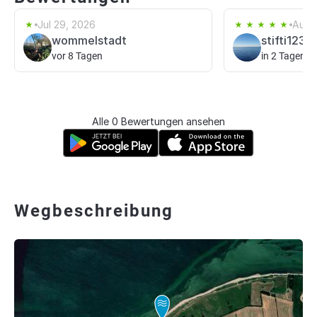
Jul 29, 2026
Aug 
wommelstadt
stifti123
vor 8 Tagen
in 2 Tagen
Alle 0 Bewertungen ansehen
Wegbeschreibung