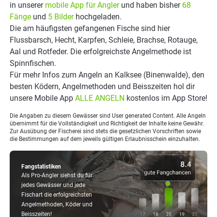
in unserer
mobile App für Angler
und haben bisher
68
Fänge
und
5 Bilder
hochgeladen.
Die am häufigsten gefangenen Fische sind hier
Flussbarsch, Hecht, Karpfen, Schleie, Brachse, Rotauge,
Aal und Rotfeder. Die erfolgreichste Angelmethode ist
Spinnfischen.
Für mehr Infos zum Angeln an Kalksee (Binenwalde), den
besten Ködern, Angelmethoden und Beisszeiten hol dir
unsere Mobile App
ALLE ANGELN
kostenlos im App Store!
Die Angaben zu diesem Gewässer sind User generated Content. Alle Angeln
übernimmt für die Vollständigkeit und Richtigkeit der Inhalte keine Gewähr.
Zur Ausübung der Fischerei sind stets die gesetzlichen Vorschriften sowie
die Bestimmungen auf dem jeweils gültigen Erlaubnisschein einzuhalten.
Fangstatistiken
Als Pro-Angler siehst du für
jedes Gewässer und jede
Fischart die erfolgreichsten
Angelmethoden, Köder und
Beisszeiten!