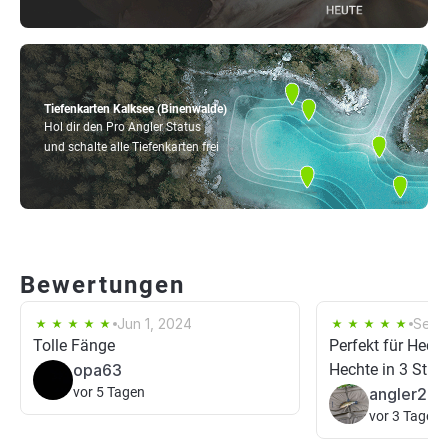
Tiefenkarten Kalksee (Binenwalde)
Hol dir den Pro Angler Status
und schalte alle Tiefenkarten frei
Bewertungen
Jun 1, 2024
Sep 1
Tolle Fänge
Perfekt für Hec
opa63
Hechte in 3 Stu
vor 5 Tagen
angler20
vor 3 Tagen