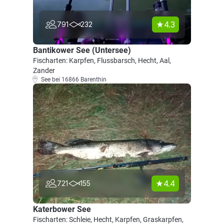
4.3
791
232
Bantikower See (Untersee)
Fischarten: Karpfen, Flussbarsch, Hecht, Aal,
Zander
See bei 16866 Barenthin
4.4
721
155
Katerbower See
Fischarten: Schleie, Hecht, Karpfen, Graskarpfen,