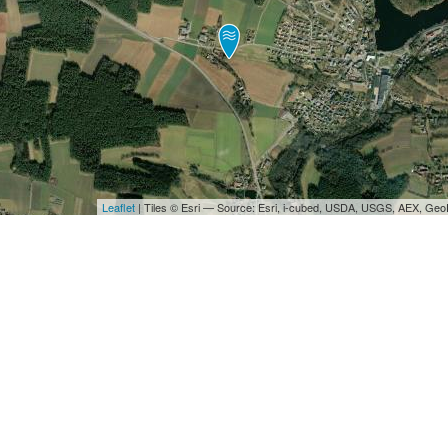
Leaflet
| Tiles © Esri — Source: Esri, i-cubed, USDA, USGS, AEX, Ge