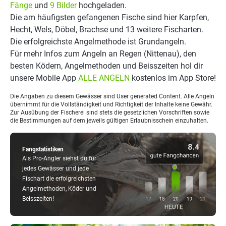
Fänge
und
9 Bilder
hochgeladen.
Die am häufigsten gefangenen Fische sind hier Karpfen,
Hecht, Wels, Döbel, Brachse und 13 weitere Fischarten.
Die erfolgreichste Angelmethode ist Grundangeln.
Für mehr Infos zum Angeln an Regen (Nittenau), den
besten Ködern, Angelmethoden und Beisszeiten hol dir
unsere Mobile App
ALLE ANGELN
kostenlos im App Store!
Die Angaben zu diesem Gewässer sind User generated Content. Alle Angeln
übernimmt für die Vollständigkeit und Richtigkeit der Inhalte keine Gewähr.
Zur Ausübung der Fischerei sind stets die gesetzlichen Vorschriften sowie
die Bestimmungen auf dem jeweils gültigen Erlaubnisschein einzuhalten.
Fangstatistiken
Als Pro-Angler siehst du für
jedes Gewässer und jede
Fischart die erfolgreichsten
Angelmethoden, Köder und
Beisszeiten!