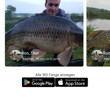
Ron_Thur
Ron
Karpfen
76 cm
vor 8 Jahre
Hec
Alle 160 Fänge anzeigen