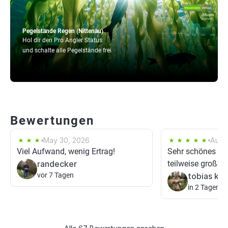
Pegelstände Regen (Nittenau)
Hol dir den Pro Angler Status
und schalte alle Pegelstände frei
Bewertungen
May 30, 2026
Aug 
Viel Aufwand, wenig Ertrag!
Sehr schönes Ge
randecker
teilweise großen
vor 7 Tagen
tobias ka
in 2 Tagen