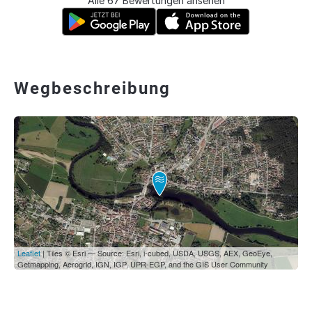
Alle 67 Bewertungen ansehen
Wegbeschreibung
Leaflet
| Tiles © Esri — Source: Esri, i-cubed, USDA, USGS, AEX, GeoEye,
Getmapping, Aerogrid, IGN, IGP, UPR-EGP, and the GIS User Community