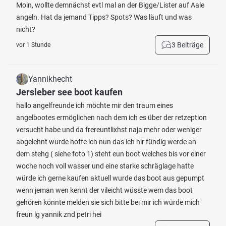
Moin, wollte demnächst evtl mal an der Bigge/Lister auf Aale
angeln. Hat da jemand Tipps? Spots? Was läuft und was
nicht?
3 Beiträge
vor 1 Stunde
Yannikhecht
Jersleber see boot kaufen
hallo angelfreunde ich möchte mir den traum eines
angelbootes ermöglichen nach dem ich es über der retzeption
versucht habe und da frereuntlixhst naja mehr oder weniger
abgelehnt wurde hoffe ich nun das ich hir fündig werde an
dem stehg ( siehe foto 1) steht eun boot welches bis vor einer
woche noch voll wasser und eine starke schräglage hatte
würde ich gerne kaufen aktuell wurde das boot aus gepumpt
wenn jeman wen kennt der vileicht wüsste wem das boot
gehören könnte melden sie sich bitte bei mir ich würde mich
freun lg yannik znd petri hei