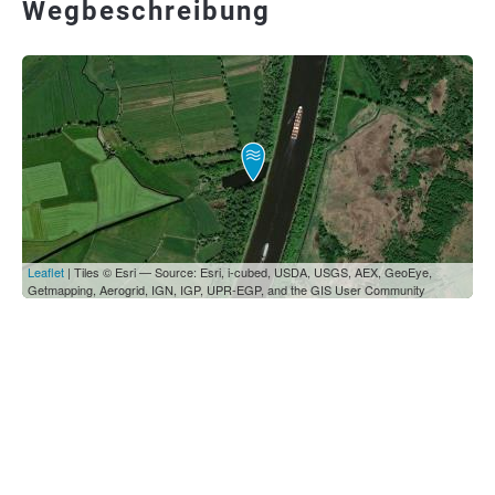
Wegbeschreibung
Leaflet
| Tiles © Esri — Source: Esri, i-cubed, USDA, USGS, AEX, GeoEye,
Getmapping, Aerogrid, IGN, IGP, UPR-EGP, and the GIS User Community