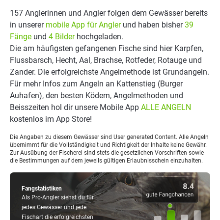
157 Anglerinnen und Angler folgen dem Gewässer bereits
in unserer
mobile App für Angler
und haben bisher
39
Fänge
und
4 Bilder
hochgeladen.
Die am häufigsten gefangenen Fische sind hier Karpfen,
Flussbarsch, Hecht, Aal, Brachse, Rotfeder, Rotauge und
Zander. Die erfolgreichste Angelmethode ist Grundangeln.
Für mehr Infos zum Angeln an Kattenstieg (Burger
Auhafen), den besten Ködern, Angelmethoden und
Beisszeiten hol dir unsere Mobile App
ALLE ANGELN
kostenlos im App Store!
Die Angaben zu diesem Gewässer sind User generated Content. Alle Angeln
übernimmt für die Vollständigkeit und Richtigkeit der Inhalte keine Gewähr.
Zur Ausübung der Fischerei sind stets die gesetzlichen Vorschriften sowie
die Bestimmungen auf dem jeweils gültigen Erlaubnisschein einzuhalten.
Fangstatistiken
Als Pro-Angler siehst du für
jedes Gewässer und jede
Fischart die erfolgreichsten