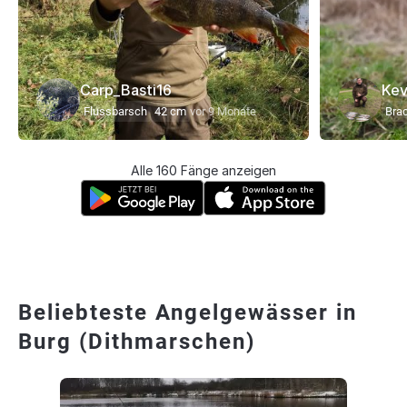
Carp_Basti16
Kev
Flussbarsch
42 cm
vor 9 Monate
Bra
Alle 160 Fänge anzeigen
Beliebteste Angelgewässer in
Burg (Dithmarschen)