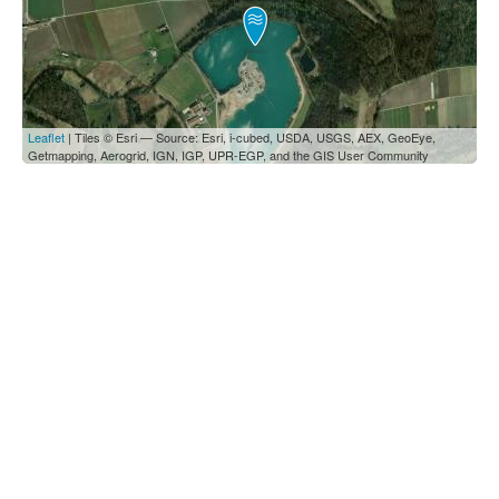
Leaflet
| Tiles © Esri — Source: Esri, i-cubed, USDA, USGS, AEX, GeoEye,
Getmapping, Aerogrid, IGN, IGP, UPR-EGP, and the GIS User Community