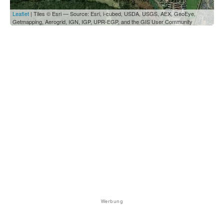
Leaflet
| Tiles © Esri — Source: Esri, i-cubed, USDA, USGS, AEX, GeoEye,
Getmapping, Aerogrid, IGN, IGP, UPR-EGP, and the GIS User Community
Werbung