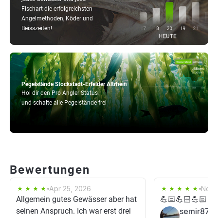
Fischart die erfolgreichsten
Angelmethoden, Köder und
Beisszeiten!
Pegelstände Stockstadt-Erfelder Altrhein
Hol dir den Pro Angler Status
und schalte alle Pegelstände frei
Bewertungen
Apr 25, 2026
Nov 
Allgemein gutes Gewässer aber hat
💪🏻💪🏻💪🏻
seinen Anspruch. Ich war erst drei
semir87