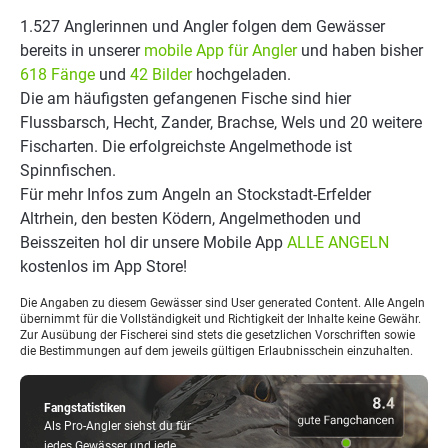
1.527 Anglerinnen und Angler folgen dem Gewässer
bereits in unserer
mobile App für Angler
und haben bisher
618 Fänge
und
42 Bilder
hochgeladen.
Die am häufigsten gefangenen Fische sind hier
Flussbarsch, Hecht, Zander, Brachse, Wels und 20 weitere
Fischarten. Die erfolgreichste Angelmethode ist
Spinnfischen.
Für mehr Infos zum Angeln an Stockstadt-Erfelder
Altrhein, den besten Ködern, Angelmethoden und
Beisszeiten hol dir unsere Mobile App
ALLE ANGELN
kostenlos im App Store!
Die Angaben zu diesem Gewässer sind User generated Content. Alle Angeln
übernimmt für die Vollständigkeit und Richtigkeit der Inhalte keine Gewähr.
Zur Ausübung der Fischerei sind stets die gesetzlichen Vorschriften sowie
die Bestimmungen auf dem jeweils gültigen Erlaubnisschein einzuhalten.
Fangstatistiken
Als Pro-Angler siehst du für
jedes Gewässer und jede