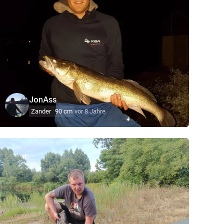
JonAss
Zander
90 cm
vor 8 Jahre