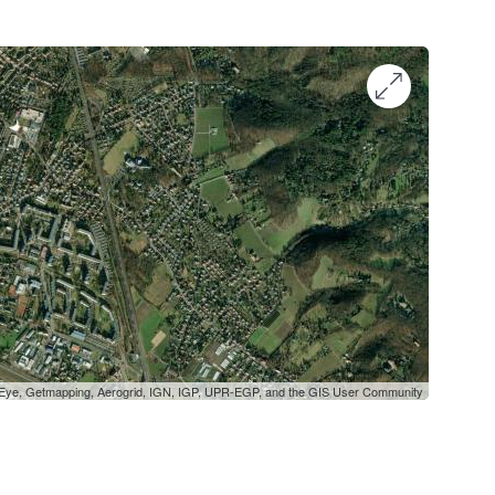
oEye, Getmapping, Aerogrid, IGN, IGP, UPR-EGP, and the GIS User Community