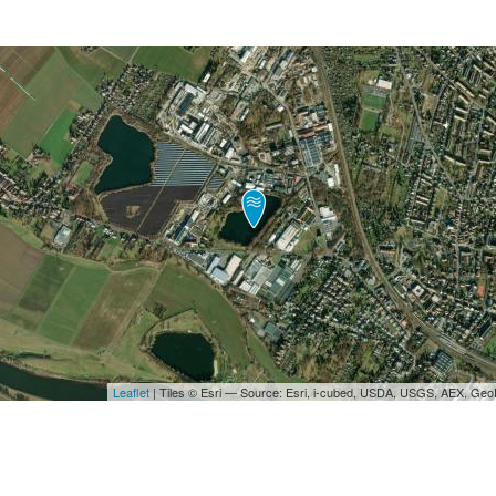
Leaflet
| Tiles © Esri — Source: Esri, i-cubed, USDA, USGS, AEX, Ge