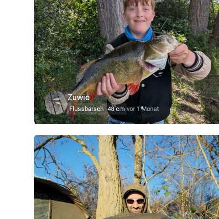
Zuwie
Flussbarsch
48 cm
vor 1 Monat