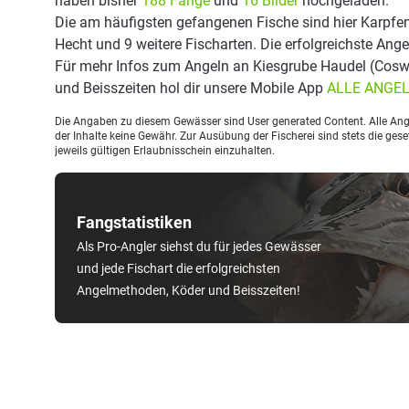
haben bisher
188 Fänge
und
16 Bilder
hochgeladen.
Die am häufigsten gefangenen Fische sind hier Karpfen
Hecht und 9 weitere Fischarten. Die erfolgreichste Ang
Für mehr Infos zum Angeln an Kiesgrube Haudel (Cosw
und Beisszeiten hol dir unsere Mobile App
ALLE ANGE
Die Angaben zu diesem Gewässer sind User generated Content. Alle Ange
der Inhalte keine Gewähr. Zur Ausübung der Fischerei sind stets die ge
jeweils gültigen Erlaubnisschein einzuhalten.
Fangstatistiken
Als Pro-Angler siehst du für jedes Gewässer
und jede Fischart die erfolgreichsten
Angelmethoden, Köder und Beisszeiten!